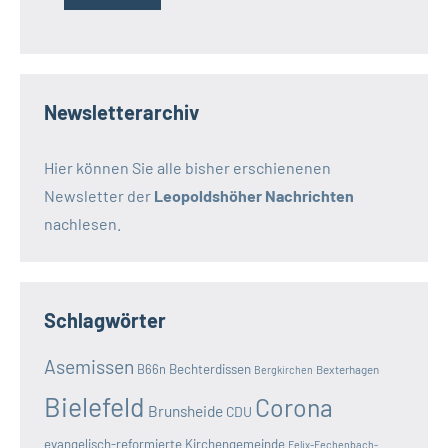
Newsletterarchiv
Hier können Sie alle bisher erschienenen
Newsletter der
Leopoldshöher Nachrichten
nachlesen.
Schlagwörter
Asemissen
B66n
Bechterdissen
Bexterhagen
Bergkirchen
Bielefeld
Corona
Brunsheide
CDU
evangelisch-reformierte Kirchengemeinde
Felix-Fechenbach-