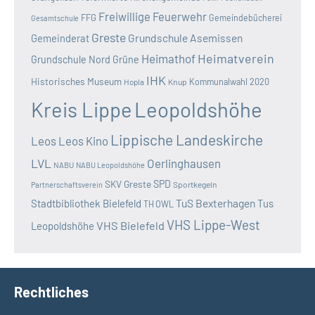
Freiwillige Feuerwehr
FFG
Gemeindebücherei
Gesamtschule
Greste
Grundschule Asemissen
Gemeinderat
Heimatverein
Heimathof
Grundschule Nord
Grüne
IHK
Historisches Museum
Kommunalwahl 2020
Hopla
Knup
Kreis Lippe
Leopoldshöhe
Lippische Landeskirche
Leos
Leos Kino
LVL
Oerlinghausen
NABU
NABU Leopoldshöhe
SKV Greste
SPD
Sportkegeln
Partnerschaftsverein
TuS Bexterhagen
Stadtbibliothek Bielefeld
Tus
TH OWL
VHS Lippe-West
VHS Bielefeld
Leopoldshöhe
Rechtliches