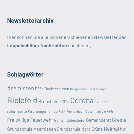
Newsletterarchiv
Hier können Sie alle bisher erschienenen Newsletter der
Leopoldshöher Nachrichten
nachlesen.
Schlagwörter
Asemissen
B66n
Bechterdissen
Bexterhagen
Bergkirchen
Bielefeld
Corona
Brunsheide
CDU
evangelisch-
reformierte Kirchengemeinde
FFG
Felix-Fechenbach-Gesamtschule
Greste
Freiwillige Feuerwehr
Gemeinderat
Gemeindebücherei
Heimathof
Grundschule Asemissen
Grundschule Nord
Grüne