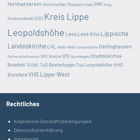
Heimatverein
IHK
Historisches Museum
Hopla
Knup
Kreis Lippe
Kommunalwahl 2020
Leopoldshöhe
Lippische
Leos
Leos Kino
Landeskirche
LVL
Oerlinghausen
NABU
NABU Leopoldshöhe
Stadtbibliothek
SKV Greste
SPD
Sportkegeln
Partnerschaftsverein
TuS Bexterhagen
VHS
Bielefeld
Tus Leopoldshöhe
TH OWL
VHS Lippe-West
Bielefeld
Rechtliches
Allgemeine Geschäftsbedingungen
Datenschutzerklärung
Impressum