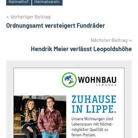
Heimathof
Heimatverein
Schlagwörter
Beitragsnavigation
Vorheriger Beitrag
Ordnungsamt versteigert Fundräder
Nächster Beitrag
Hendrik Meier verlässt Leopoldshöhe