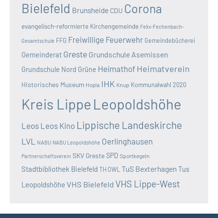
Bielefeld
Corona
Brunsheide
CDU
evangelisch-reformierte Kirchengemeinde
Felix-Fechenbach-
Freiwillige Feuerwehr
FFG
Gemeindebücherei
Gesamtschule
Greste
Grundschule Asemissen
Gemeinderat
Heimatverein
Heimathof
Grundschule Nord
Grüne
IHK
Historisches Museum
Kommunalwahl 2020
Hopla
Knup
Kreis Lippe
Leopoldshöhe
Lippische Landeskirche
Leos
Leos Kino
LVL
Oerlinghausen
NABU
NABU Leopoldshöhe
SKV Greste
SPD
Sportkegeln
Partnerschaftsverein
TuS Bexterhagen
Stadtbibliothek Bielefeld
Tus
TH OWL
VHS Lippe-West
VHS Bielefeld
Leopoldshöhe