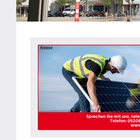
Heipke,
Leopoldshöhe,
Nienhagen,
Schuckenbaum
Anzeige
Sprechen Sie mit uns, telef
Telefon: 05208
www.