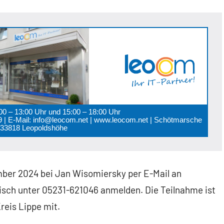
:00 – 13:00 Uhr und 15:00 – 18:00 Uhr
 89 | E-Mail: info@leocom.net | www.leocom.net | Schötmarsche
0 33818 Leopoldshöhe
mber 2024 bei Jan Wisomiersky per E-Mail an
isch unter 05231-621046 anmelden. Die Teilnahme ist
reis Lippe mit.