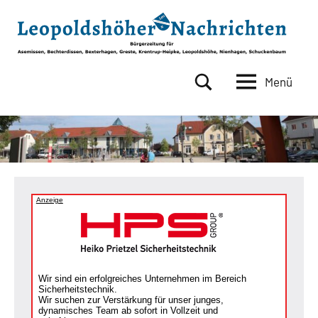
Zum
Inhalt
springen
Menü
Leopoldshöher
Bürgerzeitung
für
Nachrichten
Asemissen,
Bechterdissen,
Bexterhagen,
Greste,
Krentrup-
Anzeige
Heipke,
Leopoldshöhe,
Nienhagen,
Schuckenbaum
Wir sind ein erfolgreiches Unternehmen im Bereich
Sicherheitstechnik.
Wir suchen zur Verstärkung für unser junges,
dynamisches Team ab sofort in Vollzeit und