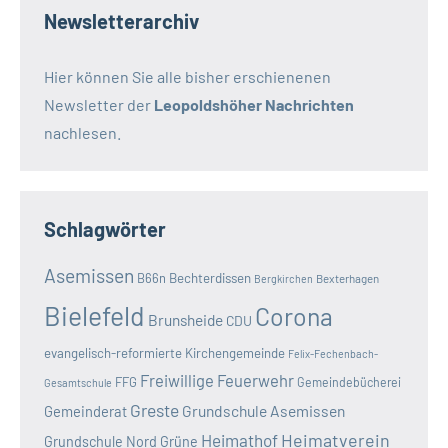
Newsletterarchiv
Hier können Sie alle bisher erschienenen
Newsletter der
Leopoldshöher Nachrichten
nachlesen.
Schlagwörter
Asemissen
B66n
Bechterdissen
Bexterhagen
Bergkirchen
Bielefeld
Corona
Brunsheide
CDU
evangelisch-reformierte Kirchengemeinde
Felix-Fechenbach-
Freiwillige Feuerwehr
FFG
Gemeindebücherei
Gesamtschule
Greste
Grundschule Asemissen
Gemeinderat
Heimatverein
Heimathof
Grundschule Nord
Grüne