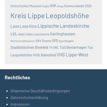
IHK
Historisches Museum
Kommunalwahl 2020
Hopla
Knup
Kreis Lippe
Leopoldshöhe
Lippische Landeskirche
Leos
Leos Kino
LVL
Oerlinghausen
NABU
NABU Leopoldshöhe
SKV Greste
SPD
Sportkegeln
Partnerschaftsverein
TuS Bexterhagen
Stadtbibliothek Bielefeld
Tus
TH OWL
VHS Lippe-West
VHS Bielefeld
Leopoldshöhe
Rechtliches
Allgemeine Geschäftsbedingungen
Datenschutzerklärung
Impressum