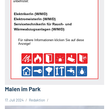
unbefristet:
Elektriker/in (W/M/D)
Elektromeister/in (W/M/D)
Servicetechniker/in für Rauch- und
Wärmeabzugsanlagen (W/M/D)
Für nähere Informationen klicken Sie auf diese
Anzeige!
Malen im Park
17. Juli 2024
Redaktion
Stadt