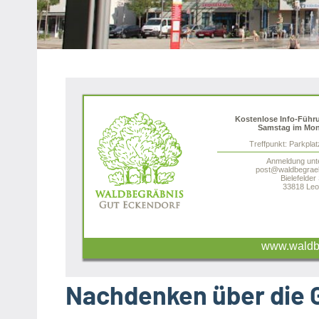
Heipke,
Leopoldshöhe,
Nienhagen,
Schuckenbaum
Kostenlose Info-Führ
Samstag im Mon
Treffpunkt: Parkpla
Anmeldung unt
post@waldbegraeb
Bielefelder
33818 Leo
www.waldbe
Nachdenken über die 