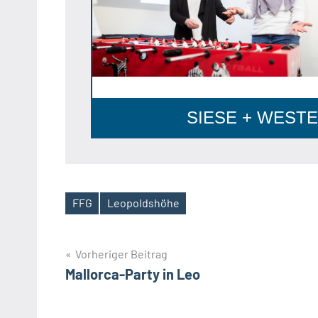
SIESE + WESTER
FFG
Leopoldshöhe
Schlagwörter
Beitragsnavigation
Vorheriger Beitrag
Mallorca-Party in Leo