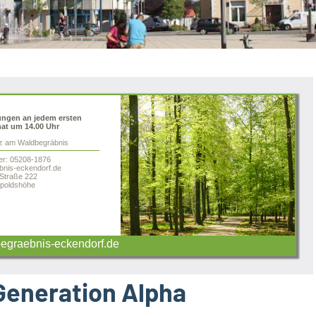
ungen an jedem ersten
at um 14.00 Uhr
tz am Waldbegräbnis
er: 05208-1876
nis-eckendorf.de
 Straße 222
poldshöhe
graebnis-eckendorf.de
Generation Alpha