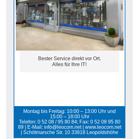
Bester Service direkt vor Ort.
Alles für Ihre IT!
Montag bis Freitag: 10:00 – 13:00 Uhr und
15:00 – 18:00 Uhr
Telefon: 0 52 08 / 95 80 84; Fax: 0 52 08 95 80
89 | E-Mail: info@leocom.net | www.leocom.net
| Schötmarsche Str. 10 33818 Leopoldshöhe