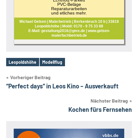
Echtholz-Parkett
PVC-Beläge
Reparaturarbeiten
und etliches mehr.
Michael Gelsen | Malerbetrieb | Berkenbruch 10 b | 33818
Leopoldshöhe | Mobil: 0170 - 9 75 33 88
E-Mail: gestaltung2016@gmx.de | www.gelsen-
malerfachbetrieb.de
Leopoldshöhe
Modellflug
Schlagwörter
Beitragsnavigation
Vorheriger Beitrag
“Perfect days” in Leos Kino – Ausverkauft
Nächster Beitrag
Kochen fürs Fernsehen