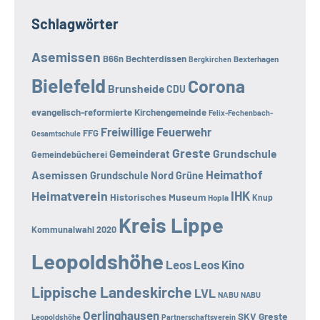
Schlagwörter
Asemissen
B66n
Bechterdissen
Bexterhagen
Bergkirchen
Bielefeld
Corona
Brunsheide
CDU
evangelisch-reformierte Kirchengemeinde
Felix-Fechenbach-
Freiwillige Feuerwehr
FFG
Gesamtschule
Greste
Grundschule
Gemeinderat
Gemeindebücherei
Heimathof
Asemissen
Grundschule Nord
Grüne
Heimatverein
IHK
Historisches Museum
Hopla
Knup
Kreis Lippe
Kommunalwahl 2020
Leopoldshöhe
Leos
Leos Kino
Lippische Landeskirche
LVL
NABU
NABU
Oerlinghausen
SKV Greste
Leopoldshöhe
Partnerschaftsverein