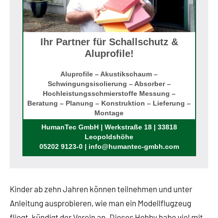
Ihr Partner für Schallschutz &
Aluprofile!
Aluprofile – Akustikschaum –
Schwingungsisolierung – Absorber –
Hochleistungsschmierstoffe Messung –
Beratung – Planung – Konstruktion – Lieferung –
Montage
Rufen Sie uns an!
HumanTec GmbH | Werkstraße 18 | 33818
Leopoldshöhe
05202 9123-0 | info@humantec-gmbh.com
Kinder ab zehn Jahren können teilnehmen und unter
Anleitung ausprobieren, wie man ein Modellflugzeug
fliegt, kündigt der Verein an. Dieses Hobby habe viel mit