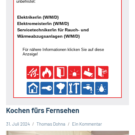
unbefristet:
Elektriker/in (W/M/D)
Elektromeister/in (W/M/D)
Servicetechniker/in für Rauch- und
Wärmeabzugsanlagen (W/M/D)
Für nähere Informationen klicken Sie auf diese
Anzeige!
Kochen fürs Fernsehen
31. Juli 2024
Thomas Dohna
Ein Kommentar
Gesellschaft