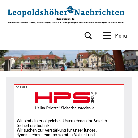
Zum
Inhalt
springen
Menü
Leopoldshöher
Bürgerzeitung
für
Nachrichten
Asemissen,
Bechterdissen,
Bexterhagen,
Greste,
Krentrup-
Anzeige
Heipke,
Leopoldshöhe,
Nienhagen,
Schuckenbaum
Wir sind ein erfolgreiches Unternehmen im Bereich
Sicherheitstechnik.
Wir suchen zur Verstärkung für unser junges,
dynamisches Team ab sofort in Vollzeit und