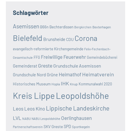
Schlagwörter
Asemissen
B66n
Bechterdissen
Bexterhagen
Bergkirchen
Bielefeld
Corona
Brunsheide
CDU
evangelisch-reformierte Kirchengemeinde
Felix-Fechenbach-
Freiwillige Feuerwehr
FFG
Gemeindebücherei
Gesamtschule
Greste
Grundschule Asemissen
Gemeinderat
Heimatverein
Heimathof
Grundschule Nord
Grüne
IHK
Historisches Museum
Kommunalwahl 2020
Hopla
Knup
Kreis Lippe
Leopoldshöhe
Lippische Landeskirche
Leos
Leos Kino
LVL
Oerlinghausen
NABU
NABU Leopoldshöhe
SKV Greste
SPD
Sportkegeln
Partnerschaftsverein