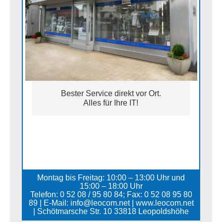
Bester Service direkt vor Ort.
Alles für Ihre IT!
Montag bis Freitag: 10:00 – 13:00 Uhr und
15:00 – 18:00 Uhr
Telefon: 0 52 08 / 95 80 84; Fax: 0 52 08 95 80
89 | E-Mail: info@leocom.net | www.leocom.net
| Schötmarsche Str. 10 33818 Leopoldshöhe