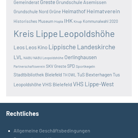
Greste
Grundschule Asemissen
Gemeinderat
Heimatverein
Heimathof
Grundschule Nord
Grüne
IHK
Historisches Museum
Kommunalwahl 2020
Hopla
Knup
Kreis Lippe
Leopoldshöhe
Lippische Landeskirche
Leos
Leos Kino
LVL
Oerlinghausen
NABU
NABU Leopoldshöhe
SKV Greste
SPD
Sportkegeln
Partnerschaftsverein
TuS Bexterhagen
Stadtbibliothek Bielefeld
Tus
TH OWL
VHS Lippe-West
VHS Bielefeld
Leopoldshöhe
Rechtliches
Allgemeine Geschäftsbedingungen