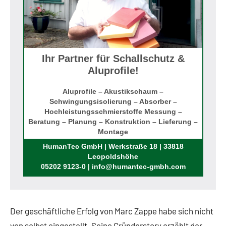
Ihr Partner für Schallschutz &
Aluprofile!
Aluprofile – Akustikschaum –
Schwingungsisolierung – Absorber –
Hochleistungsschmierstoffe Messung –
Beratung – Planung – Konstruktion – Lieferung –
Montage
Rufen Sie uns an!
HumanTec GmbH | Werkstraße 18 | 33818
Leopoldshöhe
05202 9123-0 | info@humantec-gmbh.com
Der geschäftliche Erfolg von Marc Zappe habe sich nicht
von selbst eingestellt. Seine Gründerstory erzählt der