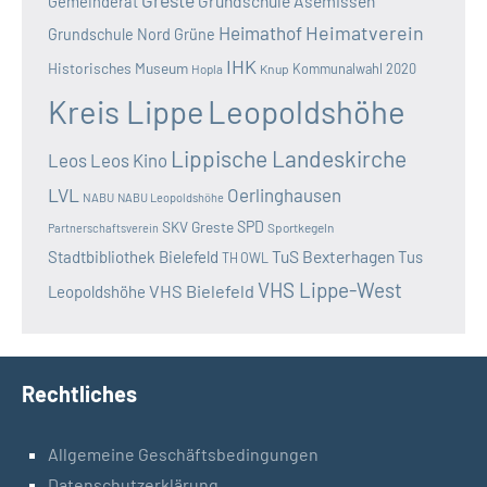
Greste
Grundschule Asemissen
Gemeinderat
Heimatverein
Heimathof
Grundschule Nord
Grüne
IHK
Historisches Museum
Kommunalwahl 2020
Hopla
Knup
Kreis Lippe
Leopoldshöhe
Lippische Landeskirche
Leos
Leos Kino
LVL
Oerlinghausen
NABU
NABU Leopoldshöhe
SKV Greste
SPD
Sportkegeln
Partnerschaftsverein
TuS Bexterhagen
Stadtbibliothek Bielefeld
Tus
TH OWL
VHS Lippe-West
VHS Bielefeld
Leopoldshöhe
Rechtliches
Allgemeine Geschäftsbedingungen
Datenschutzerklärung