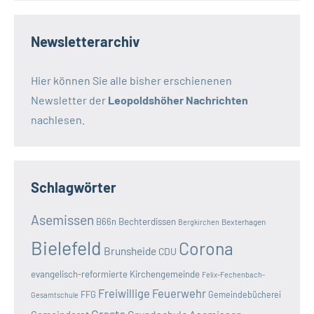
Newsletterarchiv
Hier können Sie alle bisher erschienenen
Newsletter der
Leopoldshöher Nachrichten
nachlesen.
Schlagwörter
Asemissen
B66n
Bechterdissen
Bexterhagen
Bergkirchen
Bielefeld
Corona
Brunsheide
CDU
evangelisch-reformierte Kirchengemeinde
Felix-Fechenbach-
Freiwillige Feuerwehr
FFG
Gemeindebücherei
Gesamtschule