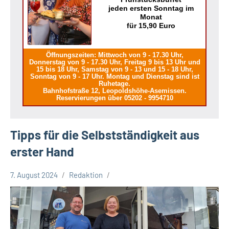
jeden ersten Sonntag im
Monat
für 15,90 Euro
Öffnungszeiten: Mittwoch von 9 - 17.30 Uhr,
Donnerstag von 9 - 17.30 Uhr, Freitag 9 bis 13 Uhr und
15 bis 18 Uhr, Samstag von 9 - 13 und 15 - 18 Uhr,
Sonntag von 9 - 17 Uhr. Montag und Dienstag sind ist
Ruhetage.
Bahnhofstraße 12, Leopoldshöhe-Asemissen.
Reservierungen über 05202 - 9954710
Tipps für die Selbstständigkeit aus
erster Hand
7. August 2024
Redaktion
Kreis
Lippe
Lippische
Wirtschaft