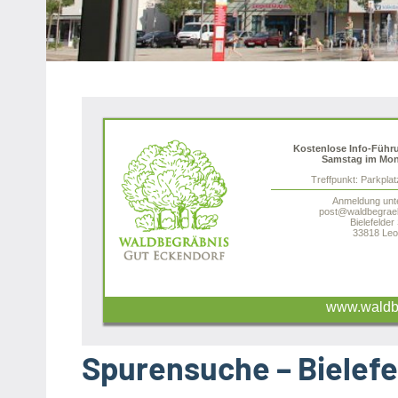
Heipke,
Leopoldshöhe,
Nienhagen,
Schuckenbaum
Kostenlose Info-Führ
Samstag im Mon
Treffpunkt: Parkpla
Anmeldung unt
post@waldbegraeb
Bielefelder
33818 Leo
www.waldbe
Spurensuche – Bielefel