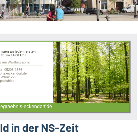
ungen an jedem ersten
at um 14.00 Uhr
tz am Waldbegräbnis
er: 05208-1876
nis-eckendorf.de
 Straße 222
poldshöhe
graebnis-eckendorf.de
d in der NS-Zeit