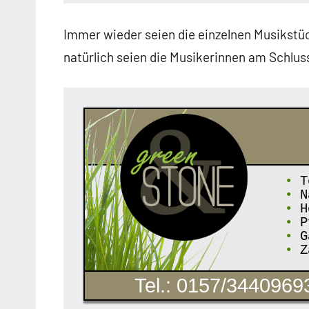
Immer wieder seien die einzelnen Musikstü
natürlich seien die Musikerinnen am Schlus
•
T
•
N
•
Ho
•
Pf
•
Ga
•
Z
Tel.: 0157/3440969