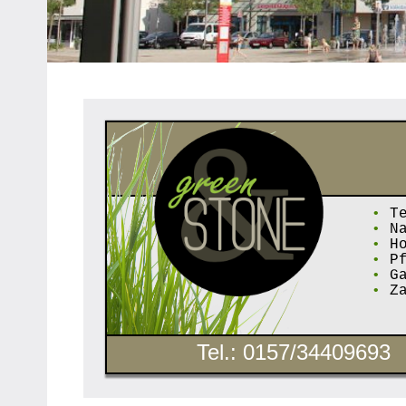
Heipke,
Leopoldshöhe,
Nienhagen,
Schuckenbaum
•
Te
•
Na
•
Ho
•
Pf
•
Ga
•
Za
Tel.: 0157/34409693