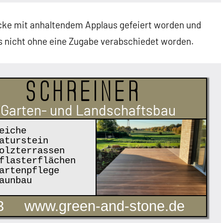
cke mit anhaltendem Applaus gefeiert worden und
s nicht ohne eine Zugabe verabschiedet worden.
Schreiner
Garten- und Landschaftsbau
eiche
aturstein
lzterrassen
lasterflächen
rtenpflege
aunbau
3
www.green-and-stone.de