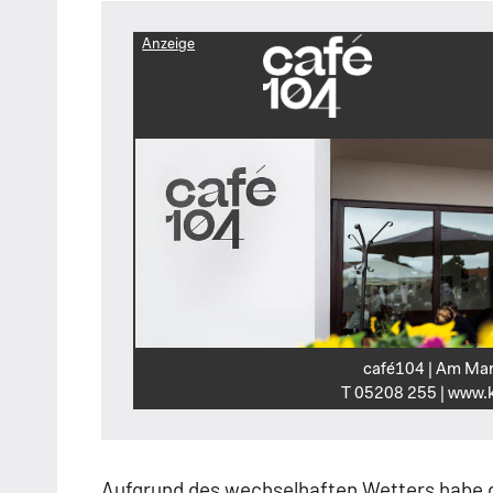
Anzeige
café104 | Am Mar
T 05208 255 | www.k
Aufgrund des wechselhaften Wetters habe d