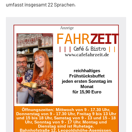
umfasst insgesamt 22 Sprachen.
Anzeige
FAHR
ZEIT
| | |
Café & Bistro
| |
www.cafefahrzeit.de
reichhaltiges
Frühstücksbuffet
jeden ersten Sonntag im
Monat
für 15,90 Euro
Öffnungszeiten: Mittwoch von 9 - 17.30 Uhr,
Donnerstag von 9 - 17.30 Uhr, Freitag 9 bis 13 Uhr
und 15 bis 18 Uhr, Samstag von 9 - 13 und 15 - 18
Uhr, Sonntag von 9 - 17 Uhr. Montag und
Dienstag sind ist Ruhetage.
Bahnhofstraße 12, Leopoldshöhe-Asemissen.