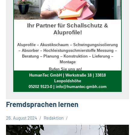
Ihr Partner für Schallschutz &
Aluprofile!
Aluprofile – Akustikschaum – Schwingungsisolierung
– Absorber – Hochleistungsschmierstoffe Messung –
Beratung – Planung – Konstruktion – Lieferung –
Montage
Rufen Sie uns an!
HumanTec GmbH | Werkstraße 18 | 33818
Leopoldshöhe
05202 9123-0 | info@humantec-gmbh.com
Fremdsprachen lernen
26. August 2024
Redaktion
Stadt
Bielefeld