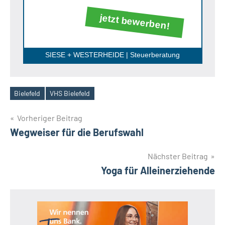
jetzt bewerben!
SIESE + WESTERHEIDE | Steuerberatung
Bielefeld
VHS Bielefeld
Schlagwörter
Beitragsnavigation
Vorheriger Beitrag
Wegweiser für die Berufswahl
Nächster Beitrag
Yoga für Alleinerziehende