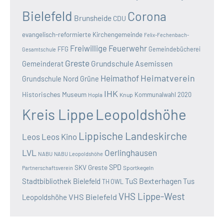
Bielefeld
Corona
Brunsheide
CDU
evangelisch-reformierte Kirchengemeinde
Felix-Fechenbach-
Freiwillige Feuerwehr
FFG
Gemeindebücherei
Gesamtschule
Greste
Grundschule Asemissen
Gemeinderat
Heimatverein
Heimathof
Grundschule Nord
Grüne
IHK
Historisches Museum
Kommunalwahl 2020
Hopla
Knup
Kreis Lippe
Leopoldshöhe
Lippische Landeskirche
Leos
Leos Kino
LVL
Oerlinghausen
NABU
NABU Leopoldshöhe
SKV Greste
SPD
Sportkegeln
Partnerschaftsverein
TuS Bexterhagen
Stadtbibliothek Bielefeld
Tus
TH OWL
VHS Lippe-West
VHS Bielefeld
Leopoldshöhe