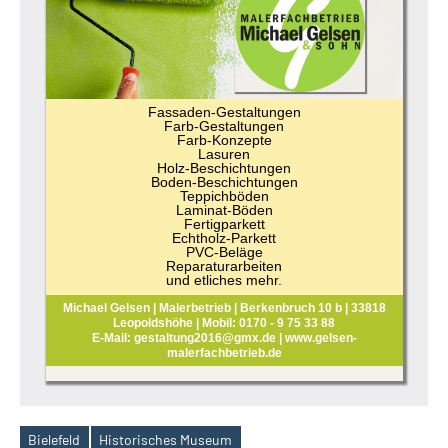
Fassaden-Gestaltungen
Farb-Gestaltungen
Farb-Konzepte
Lasuren
Holz-Beschichtungen
Boden-Beschichtungen
Teppichböden
Laminat-Böden
Fertigparkett
Echtholz-Parkett
PVC-Beläge
Reparaturarbeiten
und etliches mehr.
Michael Gelsen | Malerbetrieb | Berkenbruch 10 b | 33818
Leopoldshöhe | Mobil: 0170 - 9 75 33 88
E-Mail: gestaltung2016@gmx.de | www.gelsen-
malerfachbetrieb.de
Bielefeld
Historisches Museum