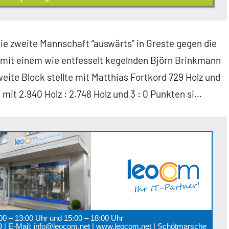
die zweite Mannschaft “auswärts” in Greste gegen die
 mit einem wie entfesselt kegelnden Björn Brinkmann
eite Block stellte mit Matthias Fortkord 729 Holz und
t 2.940 Holz : 2.748 Holz und 3 : 0 Punkten si…
:00 – 13:00 Uhr und 15:00 – 18:00 Uhr
 89 | E-Mail: info@leocom.net | www.leocom.net | Schötmarsche