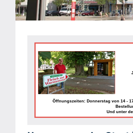
Heipke,
Leopoldshöhe,
Nienhagen,
Schuckenbaum
Öffnungszeiten: Donnerstag von 14 - 17 
Bestellu
Und unter d