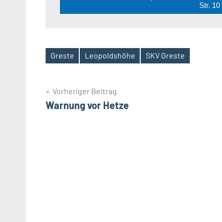
Str. 1
Greste
Leopoldshöhe
SKV Greste
Schlagwörter
Beitragsnavigation
Vorheriger Beitrag
Warnung vor Hetze