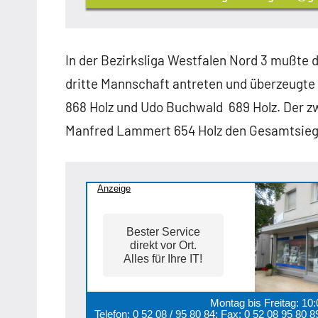
In der Bezirksliga Westfalen Nord 3 mußte 
dritte Mannschaft antreten und überzeugte
868 Holz und Udo Buchwald 689 Holz. Der zw
Manfred Lammert 654 Holz den Gesamtsieg mi
Anzeige
Bester Service
direkt vor Ort.
Alles für Ihre IT!
Montag bis Freitag: 10
Telefon: 0 52 08 / 95 80 84; Fax: 0 52 08 95 80