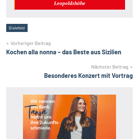
Leopoldshöhe
Bielefeld
Schlagwörter
Beitragsnavigation
Vorheriger Beitrag
Kochen alla nonna – das Beste aus Sizilien
Nächster Beitrag
Besonderes Konzert mit Vortrag