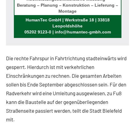
Beratung – Planung – Konstruktion – Lieferung –
Montage
Rufen Sie uns an!
HumanTec GmbH | Werkstraße 18 | 33818
Leopoldshöhe
05202 9123-0 | info@humantec-gmbh.com
Die rechte Fahrspur in Fahrtrichtung stadteinwärts wird
gesperrt. Hierdurch ist mit verkehrlichen
Einschränkungen zu rechnen. Die gesamten Arbeiten
sollen bis Ende September abgeschlossen sein. Für den
Radverkehr wird eine Umleitung ausgewiesen, zu Fuß
kann die Baustelle auf der gegenüberliegenden
Straßenseite passiert werden, teilt die Stadt Bielefeld
mit.