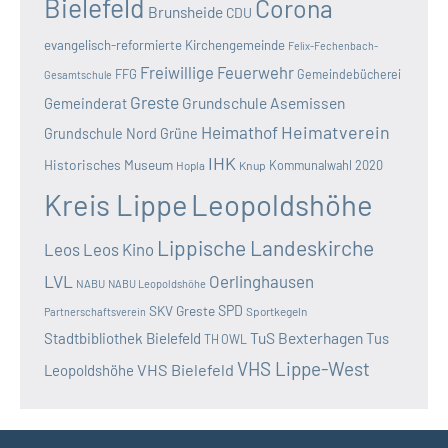
Bielefeld
Corona
Brunsheide
CDU
evangelisch-reformierte Kirchengemeinde
Felix-Fechenbach-
Freiwillige Feuerwehr
FFG
Gemeindebücherei
Gesamtschule
Greste
Grundschule Asemissen
Gemeinderat
Heimatverein
Heimathof
Grundschule Nord
Grüne
IHK
Historisches Museum
Kommunalwahl 2020
Hopla
Knup
Kreis Lippe
Leopoldshöhe
Lippische Landeskirche
Leos
Leos Kino
LVL
Oerlinghausen
NABU
NABU Leopoldshöhe
SKV Greste
SPD
Sportkegeln
Partnerschaftsverein
TuS Bexterhagen
Stadtbibliothek Bielefeld
Tus
TH OWL
VHS Lippe-West
VHS Bielefeld
Leopoldshöhe