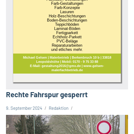
Farb-Gestaltungen
Farb-Konzepte
Lasuren
Holz-Beschichtungen
Boden-Beschichtungen
Teppichböden
Laminat-Böden
Fertigparkett
Echtholz-Parkett
PVC-Beläge
Reparaturarbeiten
und etliches mehr.
Michael Gelsen | Malerbetrieb | Berkenbruch 10 b | 33818
Leopoldshöhe | Mobil: 0170 - 9 75 33 88
E-Mail: gestaltung2016@gmx.de | www.gelsen-
malerfachbetrieb.de
Rechte Fahrspur gesperrt
9. September 2024
Redaktion
Stadt
Bielefeld
Verkehrsbehinderungen