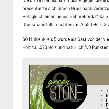
Die dritte Mannschaft musste gegen die er
präsentierte sich Simon Gries nach Verletz
Holz gleich einen neuen Bahnrekord. Mika G
Stuckmann 688 machten mit 2.580 Holz: 2.74
SG Mühlenkreis 5 wurde als Gast von der vi
Holz zu 1.970 Holz und natürlich 3:0 Punkte
•
T
•
N
•
Ho
•
Pf