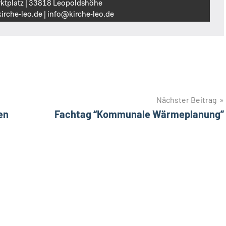
ktplatz | 33818 Leopoldshöhe
irche‑leo.de | info@kirche‑leo.de
Nächster Beitrag
en
Fachtag “Kommunale Wärmeplanung”