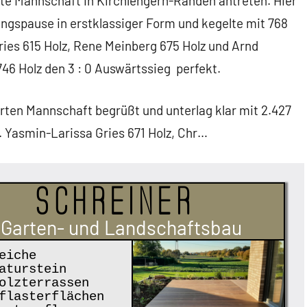
ste Mannschaft in Kirchlengern-Rahden antreten. Hier
ungspause in erstklassiger Form und kegelte mit 768
ries 615 Holz, Rene Meinberg 675 Holz und Arnd
6 Holz den 3 : 0 Auswärtssieg perfekt.
erten Mannschaft begrüßt und unterlag klar mit 2.427
n. Yasmin-Larissa Gries 671 Holz, Chr…
Schreiner
Garten- und Landschaftsbau
eiche
aturstein
lzterrassen
lasterflächen