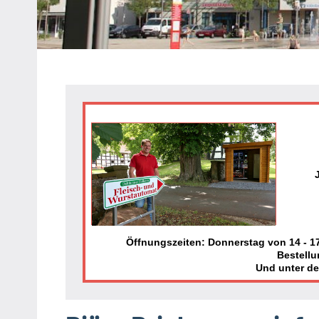
Heipke,
Leopoldshöhe,
Nienhagen,
Schuckenbaum
Öffnungszeiten: Donnerstag von 14 - 17 
Bestellu
Und unter d