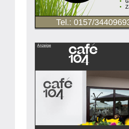
•
Ga
•
Z
Tel.: 0157/3440969
Anzeige