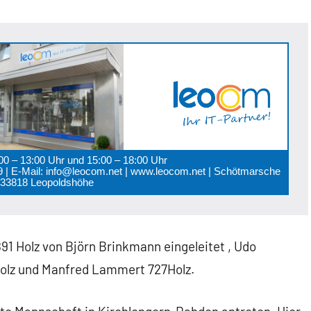
:00 – 13:00 Uhr und 15:00 – 18:00 Uhr
 89 | E-Mail: info@leocom.net | www.leocom.net | Schötmarsche
0 33818 Leopoldshöhe
91 Holz von Björn Brinkmann eingeleitet , Udo
Holz und Manfred Lammert 727Holz.