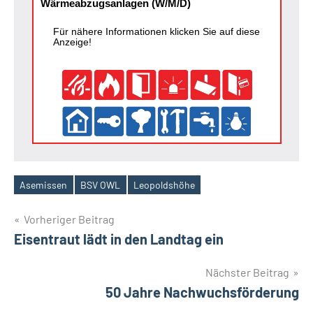
Wärmeabzugsanlagen (W/M/D)
Für nähere Informationen klicken Sie auf diese
Anzeige!
Asemissen
BSV OWL
Leopoldshöhe
Schlagwörter
Beitragsnavigation
Vorheriger Beitrag
Eisentraut lädt in den Landtag ein
Nächster Beitrag
50 Jahre Nachwuchsförderung