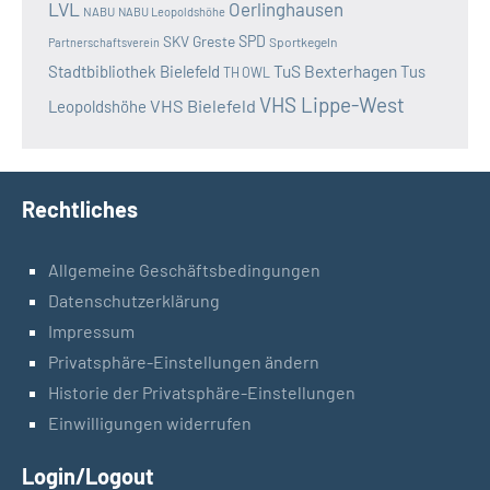
LVL
Oerlinghausen
NABU
NABU Leopoldshöhe
SKV Greste
SPD
Sportkegeln
Partnerschaftsverein
TuS Bexterhagen
Stadtbibliothek Bielefeld
Tus
TH OWL
VHS Lippe-West
VHS Bielefeld
Leopoldshöhe
Rechtliches
Allgemeine Geschäftsbedingungen
Datenschutzerklärung
Impressum
Privatsphäre-Einstellungen ändern
Historie der Privatsphäre-Einstellungen
Einwilligungen widerrufen
Login/Logout