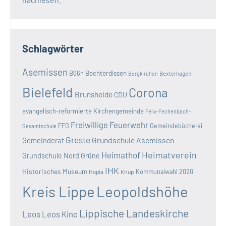
Schlagwörter
Asemissen
B66n
Bechterdissen
Bexterhagen
Bergkirchen
Bielefeld
Corona
Brunsheide
CDU
evangelisch-reformierte Kirchengemeinde
Felix-Fechenbach-
Freiwillige Feuerwehr
FFG
Gemeindebücherei
Gesamtschule
Greste
Grundschule Asemissen
Gemeinderat
Heimatverein
Heimathof
Grundschule Nord
Grüne
IHK
Historisches Museum
Kommunalwahl 2020
Hopla
Knup
Kreis Lippe
Leopoldshöhe
Lippische Landeskirche
Leos
Leos Kino