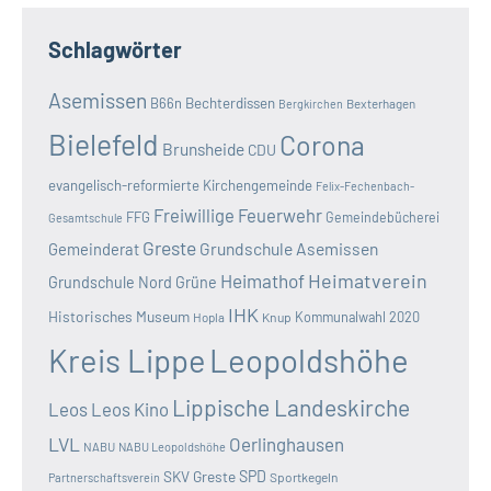
Schlagwörter
Asemissen
B66n
Bechterdissen
Bexterhagen
Bergkirchen
Bielefeld
Corona
Brunsheide
CDU
evangelisch-reformierte Kirchengemeinde
Felix-Fechenbach-
Freiwillige Feuerwehr
FFG
Gemeindebücherei
Gesamtschule
Greste
Grundschule Asemissen
Gemeinderat
Heimatverein
Heimathof
Grundschule Nord
Grüne
IHK
Historisches Museum
Kommunalwahl 2020
Hopla
Knup
Kreis Lippe
Leopoldshöhe
Lippische Landeskirche
Leos
Leos Kino
LVL
Oerlinghausen
NABU
NABU Leopoldshöhe
SKV Greste
SPD
Sportkegeln
Partnerschaftsverein