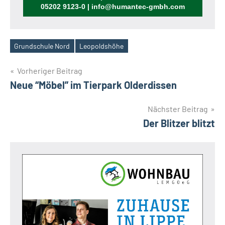
05202 9123-0 | info@humantec-gmbh.com
Grundschule Nord
Leopoldshöhe
Schlagwörter
Beitragsnavigation
Vorheriger Beitrag
Neue “Möbel” im Tierpark Olderdissen
Nächster Beitrag
Der Blitzer blitzt