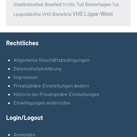
TuS Bexterhagen
Stadtbibliothek Bielefeld
Tus
TH OWL
VHS Lippe-West
VHS Bielefeld
Leopoldshöhe
Rechtliches
Allgemeine Geschäftsbedingungen
Datenschutzerklärung
Impressum
Privatsphäre-Einstellungen ändern
Historie der Privatsphäre-Einstellungen
Einwilligungen widerrufen
Login/Logout
Anmelden