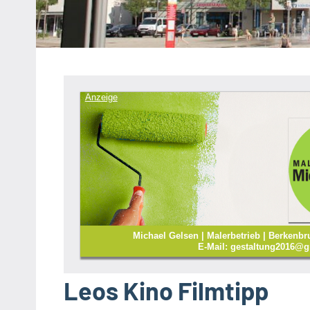
Heipke,
Leopoldshöhe,
Nienhagen,
Schuckenbaum
Anzeige
Michael Gelsen | Malerbetrieb | Berkenbr
E-Mail: gestaltung2016@g
Leos Kino Filmtipp