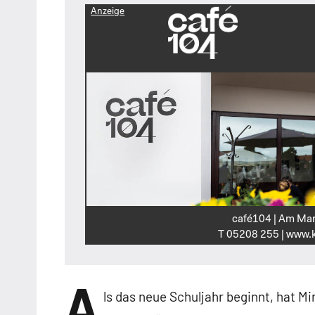
Anzeige
café104 | Am Mar
T 05208 255 | www.k
A
ls das neue Schuljahr beginnt, hat Mi