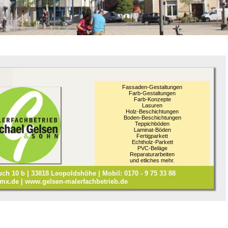
Fassaden-Gestaltungen
Farb-Gestaltungen
Farb-Konzepte
Lasuren
Holz-Beschichtungen
Boden-Beschichtungen
Teppichböden
Laminat-Böden
Fertigparkett
Echtholz-Parkett
PVC-Beläge
Reparaturarbeiten
und etliches mehr.
uch 10 b | 33818 Leopoldshöhe | Mobil: 0170 - 9 75 33 88
mx.de | www.gelsen-malerfachbetrieb.de