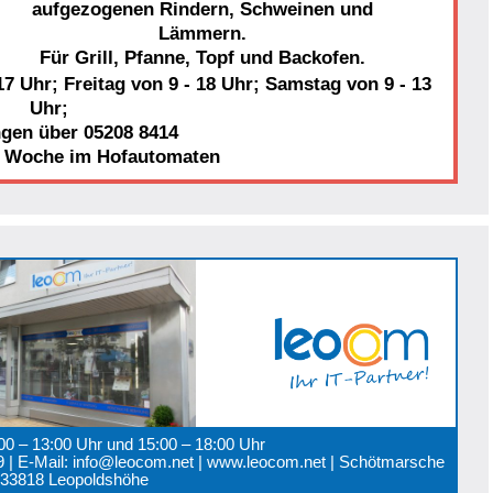
aufgezogenen Rindern, Schweinen und
Lämmern.
Für Grill, Pfanne, Topf und Backofen.
7 Uhr; Freitag von 9 - 18 Uhr; Samstag von 9 - 13
Uhr;
ngen über 05208 8414
r Woche im Hofautomaten
:00 – 13:00 Uhr und 15:00 – 18:00 Uhr
 89 | E-Mail: info@leocom.net | www.leocom.net | Schötmarsche
0 33818 Leopoldshöhe