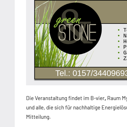
•
T
•
N
•
Ho
•
Pf
•
Ga
•
Z
Tel.: 0157/3440969
Die Veranstaltung findet im B-vier
,
Raum Mys
und alle, die sich für nachhaltige Energielö
Mitteilung.