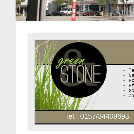
Heipke,
Leopoldshöhe,
Nienhagen,
Schuckenbaum
•
Te
•
Na
•
Ho
•
Pf
•
Ga
•
Za
Tel.: 0157/34409693