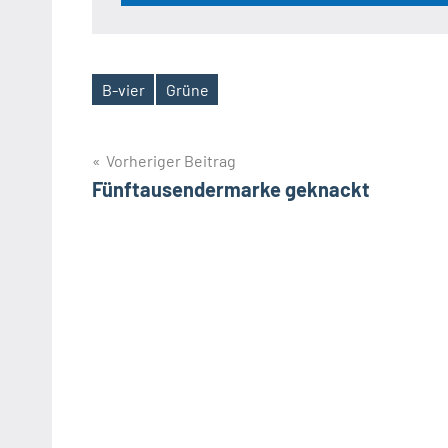
B-vier
Grüne
Schlagwörter
Beitragsnavigation
Vorheriger Beitrag
Fünftausendermarke geknackt