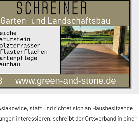
Schreiner
Garten- und Landschaftsbau
eiche
aturstein
lzterrassen
lasterflächen
rtenpflege
aunbau
3
www.green-and-stone.de
lakowice, statt und richtet sich an Hausbesitzende
sungen interessieren, schreibt der Ortsverband in einer