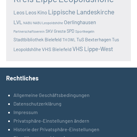
Lippische Landeskirche
Leos
Leos Kino
LVL
Oerlinghausen
NABU
NABU Leopoldshöhe
SKV Greste
SPD
Sportkegeln
Partnerschaftsverein
TuS Bexterhagen
Stadtbibliothek Bielefeld
Tus
TH OWL
VHS Lippe-West
VHS Bielefeld
Leopoldshöhe
Rechtliches
Allgemeine Geschäftsbedingungen
Datenschutzerklärung
Impressum
Privatsphäre-Einstellungen ändern
Historie der Privatsphäre-Einstellungen