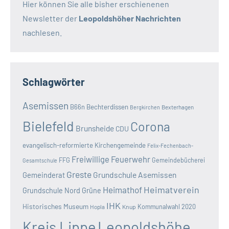
Hier können Sie alle bisher erschienenen
Newsletter der
Leopoldshöher Nachrichten
nachlesen.
Schlagwörter
Asemissen
B66n
Bechterdissen
Bexterhagen
Bergkirchen
Bielefeld
Corona
Brunsheide
CDU
evangelisch-reformierte Kirchengemeinde
Felix-Fechenbach-
Freiwillige Feuerwehr
FFG
Gemeindebücherei
Gesamtschule
Greste
Grundschule Asemissen
Gemeinderat
Heimatverein
Heimathof
Grundschule Nord
Grüne
IHK
Historisches Museum
Kommunalwahl 2020
Hopla
Knup
Kreis Lippe
Leopoldshöhe