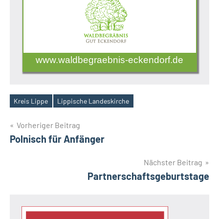
www.waldbegraebnis-eckendorf.de
Kreis Lippe
Lippische Landeskirche
Schlagwörter
Beitragsnavigation
Vorheriger Beitrag
Polnisch für Anfänger
Nächster Beitrag
Partnerschaftsgeburtstage