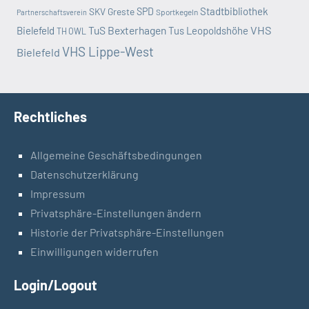
Stadtbibliothek
SKV Greste
SPD
Sportkegeln
Partnerschaftsverein
TuS Bexterhagen
VHS
Bielefeld
Tus Leopoldshöhe
TH OWL
VHS Lippe-West
Bielefeld
Rechtliches
Allgemeine Geschäftsbedingungen
Datenschutzerklärung
Impressum
Privatsphäre-Einstellungen ändern
Historie der Privatsphäre-Einstellungen
Einwilligungen widerrufen
Login/Logout