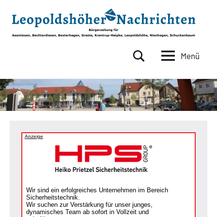
Zum
Inhalt
springen
Menü
Leopoldshöher
Bürgerzeitung
für
Nachrichten
Asemissen,
Bechterdissen,
Bexterhagen,
Greste,
Krentrup-
Anzeige
Heipke,
Leopoldshöhe,
Nienhagen,
Schuckenbaum
Wir sind ein erfolgreiches Unternehmen im Bereich
Sicherheitstechnik.
Wir suchen zur Verstärkung für unser junges,
dynamisches Team ab sofort in Vollzeit und