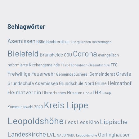
Schlagwörter
Asemissen
B66n
Bechterdissen
Bexterhagen
Bergkirchen
Bielefeld
Corona
Brunsheide
CDU
evangelisch-
reformierte Kirchengemeinde
FFG
Felix-Fechenbach-Gesamtschule
Greste
Freiwillige Feuerwehr
Gemeinderat
Gemeindebücherei
Heimathof
Grundschule Asemissen
Grundschule Nord
Grüne
Heimatverein
IHK
Historisches Museum
Hopla
Knup
Kreis Lippe
Kommunalwahl 2020
Leopoldshöhe
Lippische
Leos
Leos Kino
Landeskirche
LVL
Oerlinghausen
NABU
NABU Leopoldshöhe