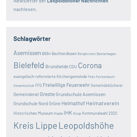
Newsletter der
Leopoldshöher Nachrichten
nachlesen.
Schlagwörter
Asemissen
B66n
Bechterdissen
Bexterhagen
Bergkirchen
Bielefeld
Corona
Brunsheide
CDU
evangelisch-reformierte Kirchengemeinde
Felix-Fechenbach-
Freiwillige Feuerwehr
FFG
Gemeindebücherei
Gesamtschule
Greste
Grundschule Asemissen
Gemeinderat
Heimatverein
Heimathof
Grundschule Nord
Grüne
IHK
Historisches Museum
Kommunalwahl 2020
Hopla
Knup
Kreis Lippe
Leopoldshöhe