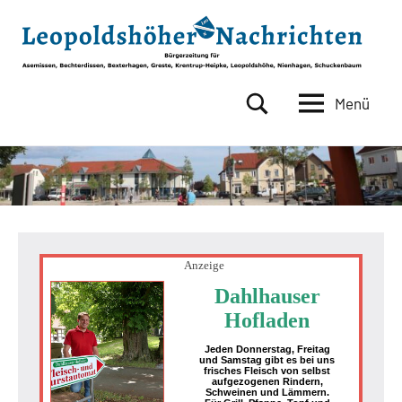
Zum
Inhalt
springen
Menü
Leopoldshöher
Bürgerzeitung
für
Nachrichten
Asemissen,
Bechterdissen,
Bexterhagen,
Greste,
Krentrup-
Heipke,
Anzeige
Leopoldshöhe,
Dahlhauser
Nienhagen,
Hofladen
Schuckenbaum
Jeden Donnerstag, Freitag
und Samstag gibt es bei uns
frisches Fleisch von selbst
aufgezogenen Rindern,
Schweinen und Lämmern.