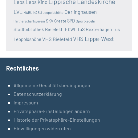
Lippische Landeskirche
Leos
Leos Kino
LVL
Oerlinghausen
NABU
NABU Leopoldshöhe
SKV Greste
SPD
Sportkegeln
Partnerschaftsverein
TuS Bexterhagen
Stadtbibliothek Bielefeld
Tus
TH OWL
VHS Lippe-West
VHS Bielefeld
Leopoldshöhe
Rechtliches
Allgemeine Geschäftsbedingungen
Datenschutzerklärung
Impressum
Privatsphäre-Einstellungen ändern
Historie der Privatsphäre-Einstellungen
Einwilligungen widerrufen