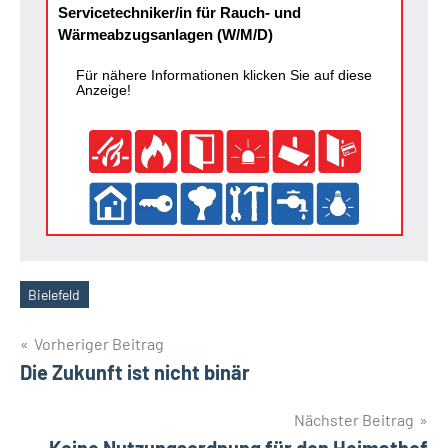
Servicetechniker/in für Rauch- und
Wärmeabzugsanlagen (W/M/D)
Für nähere Informationen klicken Sie auf diese
Anzeige!
Bielefeld
Schlagwörter
Beitragsnavigation
Vorheriger Beitrag
Die Zukunft ist nicht binär
Nächster Beitrag