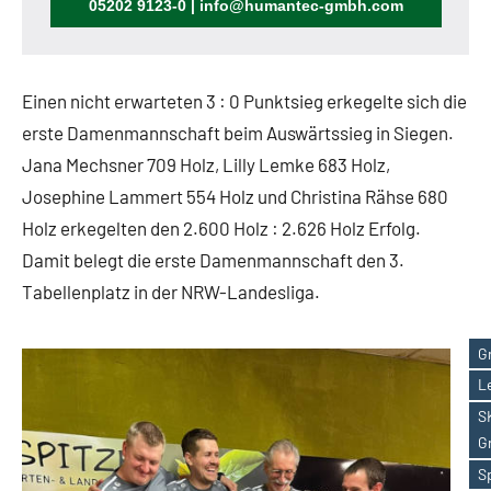
05202 9123-0 | info@humantec-gmbh.com
Einen nicht erwarteten 3 : 0 Punktsieg erkegelte sich die
erste Damenmannschaft beim Auswärtssieg in Siegen.
Jana Mechsner 709 Holz, Lilly Lemke 683 Holz,
Josephine Lammert 554 Holz und Christina Rähse 680
Holz erkegelten den 2.600 Holz : 2.626 Holz Erfolg.
Damit belegt die erste Damenmannschaft den 3.
Tabellenplatz in der NRW-Landesliga.
G
L
S
Sch
G
S