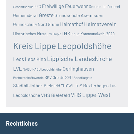
Freiwillige Feuerwehr
FFG
Gemeindebücherei
Gesamtschule
Greste
Grundschule Asemissen
Gemeinderat
Heimatverein
Heimathof
Grundschule Nord
Grüne
IHK
Historisches Museum
Kommunalwahl 2020
Hopla
Knup
Kreis Lippe
Leopoldshöhe
Lippische Landeskirche
Leos
Leos Kino
LVL
Oerlinghausen
NABU
NABU Leopoldshöhe
SKV Greste
SPD
Sportkegeln
Partnerschaftsverein
TuS Bexterhagen
Stadtbibliothek Bielefeld
Tus
TH OWL
VHS Lippe-West
VHS Bielefeld
Leopoldshöhe
Rechtliches