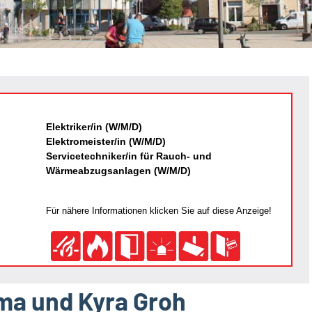
Elektriker/in (W/M/D)
Elektromeister/in (W/M/D)
Servicetechniker/in für Rauch- und
Wärmeabzugsanlagen (W/M/D)
Für nähere Informationen klicken Sie auf diese Anzeige!
ima und Kyra Groh