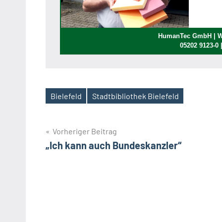
HumanTec GmbH | We
05202 9123-0
Bielefeld
Stadtbibliothek Bielefeld
Schlagwörter
Beitragsnavigation
Vorheriger Beitrag
„Ich kann auch Bundeskanzler“