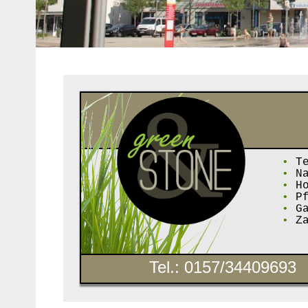
Heipke,
Leopoldshöhe,
Nienhagen,
Schuckenbaum
•
Te
•
Na
•
Ho
•
Pf
•
Ga
•
Za
Tel.: 0157/34409693