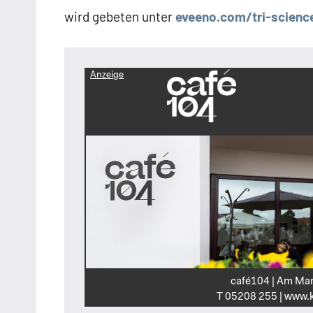
wird gebeten unter
eveeno.com/tri-scienc
Anzeige
café104 | Am Mar
T 05208 255 | www.k