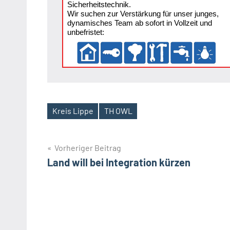
Sicherheitstechnik.
Wir suchen zur Verstärkung für unser junges,
dynamisches Team ab sofort in Vollzeit und
unbefristet:
Kreis Lippe
TH OWL
Schlagwörter
Beitragsnavigation
Vorheriger Beitrag
Land will bei Integration kürzen