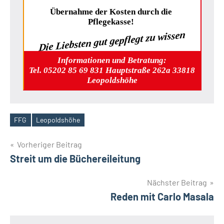
Übernahme der Kosten durch die
Pflegekasse!
Die Liebsten gut gepflegt zu wissen
Informationen und Betratung:
Tel. 05202 85 69 831 Hauptstraße 262a 33818
Leopoldshöhe
FFG
Leopoldshöhe
Schlagwörter
Beitragsnavigation
Vorheriger Beitrag
Streit um die Büchereileitung
Nächster Beitrag
Reden mit Carlo Masala