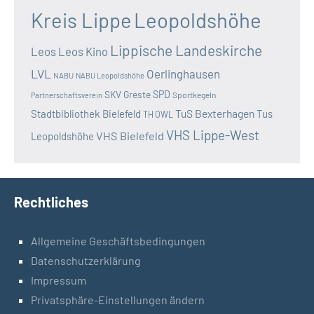
Kreis Lippe
Leopoldshöhe
Lippische Landeskirche
Leos
Leos Kino
LVL
Oerlinghausen
NABU
NABU Leopoldshöhe
SKV Greste
SPD
Sportkegeln
Partnerschaftsverein
TuS Bexterhagen
Stadtbibliothek Bielefeld
Tus
TH OWL
VHS Lippe-West
VHS Bielefeld
Leopoldshöhe
Rechtliches
Allgemeine Geschäftsbedingungen
Datenschutzerklärung
Impressum
Privatsphäre-Einstellungen ändern