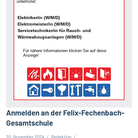
unbefristet:
Elektriker/in (W/M/D)
Elektromeister/in (W/M/D)
Servicetechniker/in für Rauch- und
Wärmeabzugsanlagen (W/M/D)
Für nähere Informationen klicken Sie auf diese
Anzeige!
Anmelden an der Felix-Fechenbach-
Gesamtschule
20. November 2024
Redaktion