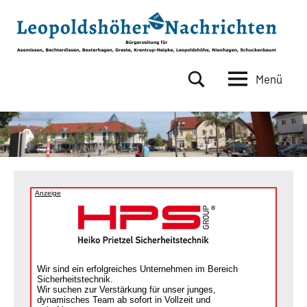
Zum
Inhalt
springen
Menü
Leopoldshöher
Bürgerzeitung
für
Nachrichten
Asemissen,
Bechterdissen,
Bexterhagen,
Greste,
Krentrup-
Anzeige
Heipke,
Leopoldshöhe,
Nienhagen,
Schuckenbaum
Wir sind ein erfolgreiches Unternehmen im Bereich
Sicherheitstechnik.
Wir suchen zur Verstärkung für unser junges,
dynamisches Team ab sofort in Vollzeit und