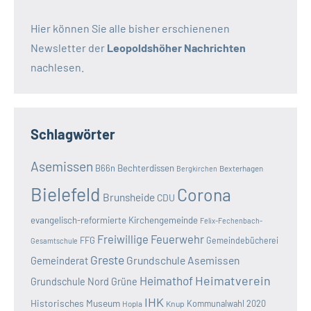
Hier können Sie alle bisher erschienenen
Newsletter der
Leopoldshöher Nachrichten
nachlesen.
Schlagwörter
Asemissen
B66n
Bechterdissen
Bexterhagen
Bergkirchen
Bielefeld
Corona
Brunsheide
CDU
evangelisch-reformierte Kirchengemeinde
Felix-Fechenbach-
Freiwillige Feuerwehr
FFG
Gemeindebücherei
Gesamtschule
Greste
Grundschule Asemissen
Gemeinderat
Heimatverein
Heimathof
Grundschule Nord
Grüne
IHK
Historisches Museum
Kommunalwahl 2020
Hopla
Knup