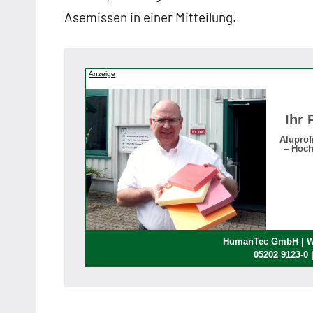
Asemissen in einer Mitteilung.
Anzeige
Ihr 
Aluprof
– Hoch
HumanTec GmbH | We
05202 9123-0