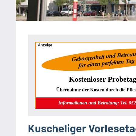
Heipke,
Leopoldshöhe,
Nienhagen,
Schuckenbaum
Anzeige
Geborgenheit und Betreu
für einen perfekten Tag
Kostenloser Probetag
Übernahme der Kosten durch die Pfle
Informationen und Betratung: Tel. 05
Kuscheliger Vorleset