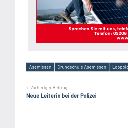
Sprechen Sie mit uns, telefo
Telefon: 05208 
www.
Asemissen
Grundschule Asemissen
Leopol
Schlagwörter
Beitragsnavigation
Vorheriger Beitrag
Neue Leiterin bei der Polizei