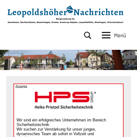
Zum
Inhalt
springen
Menü
Leopoldshöher
Bürgerzeitung
für
Nachrichten
Asemissen,
Bechterdissen,
Bexterhagen,
Greste,
Krentrup-
Anzeige
Heipke,
Leopoldshöhe,
Nienhagen,
Schuckenbaum
Wir sind ein erfolgreiches Unternehmen im Bereich
Sicherheitstechnik.
Wir suchen zur Verstärkung für unser junges,
dynamisches Team ab sofort in Vollzeit und