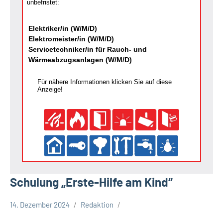
unbefristet:
Elektriker/in (W/M/D)
Elektromeister/in (W/M/D)
Servicetechniker/in für Rauch- und
Wärmeabzugsanlagen (W/M/D)
Für nähere Informationen klicken Sie auf diese
Anzeige!
Schulung „Erste-Hilfe am Kind“
14. Dezember 2024
Redaktion
Gesellschaft