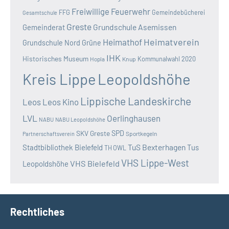
Freiwillige Feuerwehr
FFG
Gemeindebücherei
Gesamtschule
Greste
Grundschule Asemissen
Gemeinderat
Heimatverein
Heimathof
Grundschule Nord
Grüne
IHK
Historisches Museum
Kommunalwahl 2020
Hopla
Knup
Kreis Lippe
Leopoldshöhe
Lippische Landeskirche
Leos
Leos Kino
LVL
Oerlinghausen
NABU
NABU Leopoldshöhe
SKV Greste
SPD
Sportkegeln
Partnerschaftsverein
TuS Bexterhagen
Stadtbibliothek Bielefeld
Tus
TH OWL
VHS Lippe-West
VHS Bielefeld
Leopoldshöhe
Rechtliches