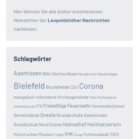
Hier können Sie alle bisher erschienenen
Newsletter der
Leopoldshöher Nachrichten
nachlesen.
Schlagwörter
Asemissen
B66n
Bechterdissen
Bexterhagen
Bergkirchen
Bielefeld
Corona
Brunsheide
CDU
evangelisch-reformierte Kirchengemeinde
Felix-Fechenbach-
Freiwillige Feuerwehr
FFG
Gemeindebücherei
Gesamtschule
Greste
Grundschule Asemissen
Gemeinderat
Heimatverein
Heimathof
Grundschule Nord
Grüne
IHK
Historisches Museum
Kommunalwahl 2020
Hopla
Knup