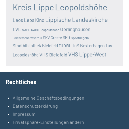
Kreis Lippe
Leopoldshöhe
Lippische Landeskirche
Leos
Leos Kino
LVL
Oerlinghausen
NABU
NABU Leopoldshöhe
SKV Greste
SPD
Sportkegeln
Partnerschaftsverein
TuS Bexterhagen
Stadtbibliothek Bielefeld
Tus
TH OWL
VHS Lippe-West
VHS Bielefeld
Leopoldshöhe
Rechtliches
Allgemeine Geschäftsbedingungen
Datenschutzerklärung
Impressum
Privatsphäre-Einstellungen ändern