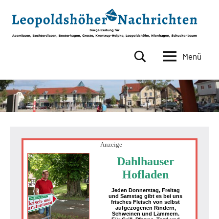
Zum
Inhalt
springen
Menü
Leopoldshöher
Bürgerzeitung
für
Nachrichten
Asemissen,
Bechterdissen,
Bexterhagen,
Greste,
Krentrup-
Heipke,
Anzeige
Leopoldshöhe,
Dahlhauser
Nienhagen,
Hofladen
Schuckenbaum
Jeden Donnerstag, Freitag
und Samstag gibt es bei uns
frisches Fleisch von selbst
aufgezogenen Rindern,
Schweinen und Lämmern.