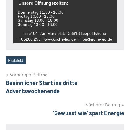
Unsere Öffnungszeiten:
Donnerstag 11:30 - 18:00
Freitag 10:00 - 18:00
Samstag 13:00 - 18:00
Sonntag 13:00 - 18:00
café104 | Am Marktplatz | 33818 Leopoldshöhe
T 05208 255 | www.kirche‑leo.de | info@kirche‑leo.de
Bielefeld
Schlagwörter
Beitragsnavigation
Vorheriger Beitrag
Besinnlicher Start ins dritte
Adventswochenende
Nächster Beitrag
‘Gewusst wie’ spart Energie