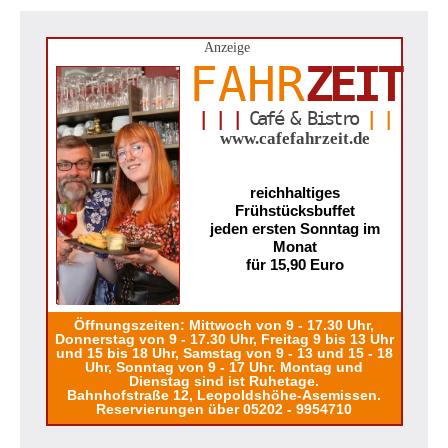
Anzeige
FAHR
ZEIT
| | |
Café & Bistro
| |
www.cafefahrzeit.de
reichhaltiges
Frühstücksbuffet
jeden ersten Sonntag im
Monat
für 15,90 Euro
Öffnungszeiten: Mittwoch von 9 - 17.30 Uhr,
Donnerstag von 9 - 17.30 Uhr, Freitag 9 bis 13 Uhr
und 15 bis 18 Uhr, Samstag von 9 - 13 und 15 - 18
Uhr, Sonntag von 9 - 17 Uhr. Montag und
Dienstag sind ist Ruhetage.
Bahnhofstraße 12, Leopoldshöhe-Asemissen.
Reservierungen über 05202 - 9954710