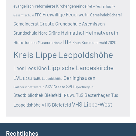
evangelisch-reformierte Kirchengemeinde
Felix-Fechenbach-
Freiwillige Feuerwehr
FFG
Gemeindebücherei
Gesamtschule
Greste
Grundschule Asemissen
Gemeinderat
Heimatverein
Heimathof
Grundschule Nord
Grüne
IHK
Historisches Museum
Kommunalwahl 2020
Hopla
Knup
Kreis Lippe
Leopoldshöhe
Lippische Landeskirche
Leos
Leos Kino
LVL
Oerlinghausen
NABU
NABU Leopoldshöhe
SKV Greste
SPD
Sportkegeln
Partnerschaftsverein
TuS Bexterhagen
Stadtbibliothek Bielefeld
Tus
TH OWL
VHS Lippe-West
VHS Bielefeld
Leopoldshöhe
Rechtliches