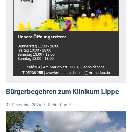
Unsere Öffnungszeiten:
Donnerstag 11:30 - 18:00
Freitag 10:00 - 18:00
Samstag 13:00 - 18:00
Sonntag 13:00 - 18:00
café104 | Am Marktplatz | 33818 Leopoldshöhe
T 05208 255 | www.kirche‑leo.de | info@kirche‑leo.de
Bürgerbegehren zum Klinikum Lippe
31. Dezember 2024
Redaktion
Kreis
Lippe
Lippische