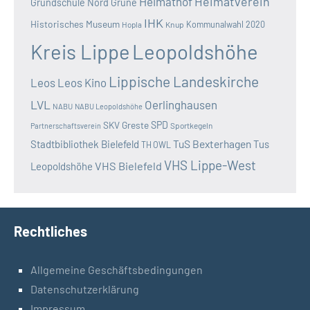
Heimatverein
Heimathof
Grundschule Nord
Grüne
IHK
Historisches Museum
Kommunalwahl 2020
Hopla
Knup
Kreis Lippe
Leopoldshöhe
Lippische Landeskirche
Leos
Leos Kino
LVL
Oerlinghausen
NABU
NABU Leopoldshöhe
SKV Greste
SPD
Sportkegeln
Partnerschaftsverein
TuS Bexterhagen
Stadtbibliothek Bielefeld
Tus
TH OWL
VHS Lippe-West
VHS Bielefeld
Leopoldshöhe
Rechtliches
Allgemeine Geschäftsbedingungen
Datenschutzerklärung
Impressum