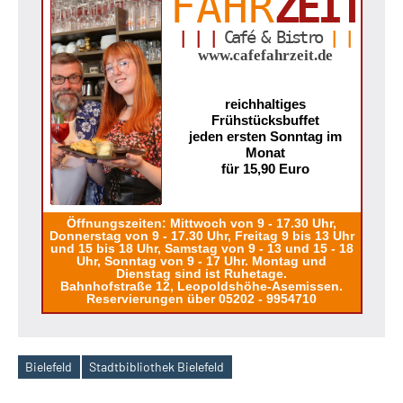
FAHR
ZEIT
| | |
Café & Bistro
| |
www.cafefahrzeit.de
reichhaltiges
Frühstücksbuffet
jeden ersten Sonntag im
Monat
für 15,90 Euro
Öffnungszeiten: Mittwoch von 9 - 17.30 Uhr,
Donnerstag von 9 - 17.30 Uhr, Freitag 9 bis 13 Uhr
und 15 bis 18 Uhr, Samstag von 9 - 13 und 15 - 18
Uhr, Sonntag von 9 - 17 Uhr. Montag und
Dienstag sind ist Ruhetage.
Bahnhofstraße 12, Leopoldshöhe-Asemissen.
Reservierungen über 05202 - 9954710
Bielefeld
Stadtbibliothek Bielefeld
Schlagwörter