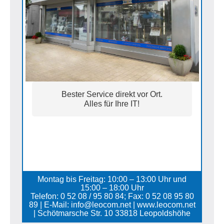
Bester Service direkt vor Ort.
Alles für Ihre IT!
Montag bis Freitag: 10:00 – 13:00 Uhr und
15:00 – 18:00 Uhr
Telefon: 0 52 08 / 95 80 84; Fax: 0 52 08 95 80
89 | E-Mail: info@leocom.net | www.leocom.net
| Schötmarsche Str. 10 33818 Leopoldshöhe