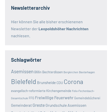
Newsletterarchiv
Hier können Sie alle bisher erschienenen
Newsletter der
Leopoldshöher Nachrichten
nachlesen.
Schlagwörter
Asemissen
B66n
Bechterdissen
Bexterhagen
Bergkirchen
Bielefeld
Corona
Brunsheide
CDU
evangelisch-reformierte Kirchengemeinde
Felix-Fechenbach-
Freiwillige Feuerwehr
FFG
Gemeindebücherei
Gesamtschule
Greste
Grundschule Asemissen
Gemeinderat