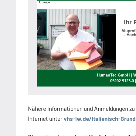
Anzeige
Ihr 
Aluprof
– Hoch
HumanTec GmbH | We
05202 9123-0
Nähere Informationen und Anmeldungen zu 
Internet unter
vhs-lw.de/Italienisch-Grund