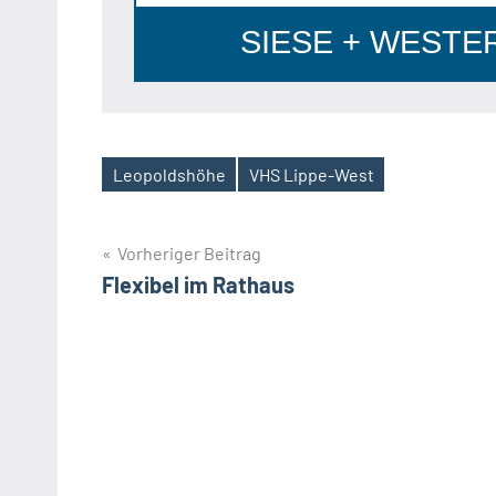
SIESE + WESTERH
Leopoldshöhe
VHS Lippe-West
Schlagwörter
Beitragsnavigation
Vorheriger Beitrag
Flexibel im Rathaus