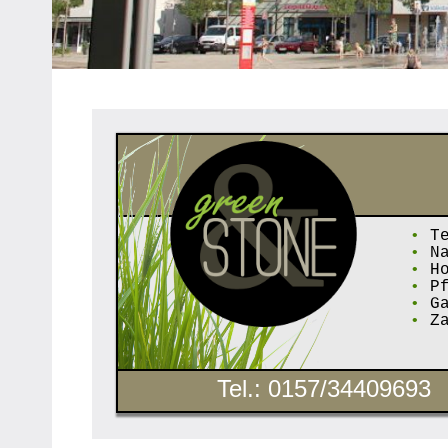
Heipke,
Leopoldshöhe,
Nienhagen,
Schuckenbaum
•
Te
•
Na
•
Ho
•
Pf
•
Ga
•
Za
Tel.: 0157/34409693