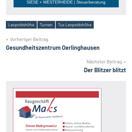
SIESE + WESTERHEIDE | Steuerberatung
Leopoldshöhe
Turnen
Tus Leopoldshöhe
Schlagwörter
Beitragsnavigation
Vorheriger Beitrag
Gesundheitszentrum Oerlinghausen
Nächster Beitrag
Der Blitzer blitzt