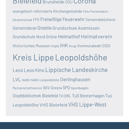
Bielefeld
Corona
Brunsheide
CDU
evangelisch-reformierte Kirchengemeinde
Felix-Fechenbach-
Freiwillige Feuerwehr
FFG
Gemeindebücherei
Gesamtschule
Greste
Grundschule Asemissen
Gemeinderat
Heimatverein
Heimathof
Grundschule Nord
Grüne
IHK
Historisches Museum
Kommunalwahl 2020
Hopla
Knup
Kreis Lippe
Leopoldshöhe
Lippische Landeskirche
Leos
Leos Kino
LVL
Oerlinghausen
NABU
NABU Leopoldshöhe
SKV Greste
SPD
Sportkegeln
Partnerschaftsverein
TuS Bexterhagen
Stadtbibliothek Bielefeld
Tus
TH OWL
VHS Lippe-West
VHS Bielefeld
Leopoldshöhe