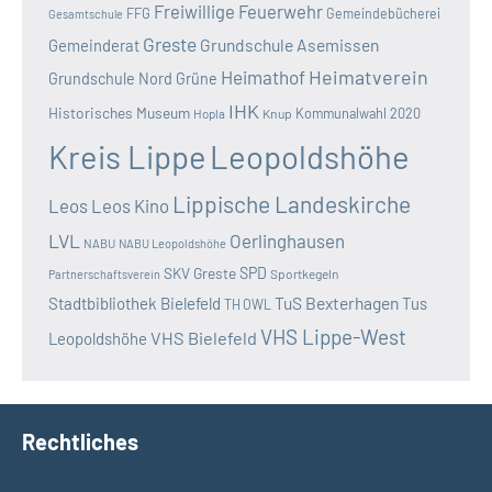
Freiwillige Feuerwehr
FFG
Gemeindebücherei
Gesamtschule
Greste
Grundschule Asemissen
Gemeinderat
Heimatverein
Heimathof
Grundschule Nord
Grüne
IHK
Historisches Museum
Kommunalwahl 2020
Hopla
Knup
Kreis Lippe
Leopoldshöhe
Lippische Landeskirche
Leos
Leos Kino
LVL
Oerlinghausen
NABU
NABU Leopoldshöhe
SKV Greste
SPD
Sportkegeln
Partnerschaftsverein
TuS Bexterhagen
Stadtbibliothek Bielefeld
Tus
TH OWL
VHS Lippe-West
VHS Bielefeld
Leopoldshöhe
Rechtliches