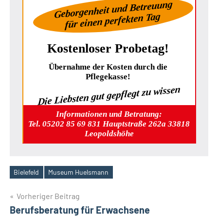
Geborgenheit und Betreuung
für einen perfekten Tag
Kostenloser Probetag!
Übernahme der Kosten durch die
Pflegekasse!
Die Liebsten gut gepflegt zu wissen
Informationen und Betratung:
Tel. 05202 85 69 831 Hauptstraße 262a 33818
Leopoldshöhe
Bielefeld
Museum Huelsmann
Schlagwörter
Beitragsnavigation
Vorheriger Beitrag
Berufsberatung für Erwachsene