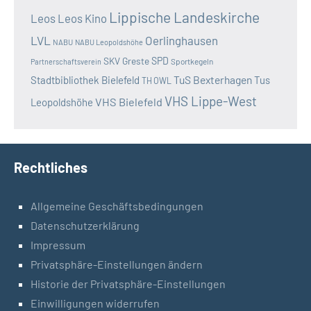
Lippische Landeskirche
Leos
Leos Kino
LVL
Oerlinghausen
NABU
NABU Leopoldshöhe
SKV Greste
SPD
Sportkegeln
Partnerschaftsverein
TuS Bexterhagen
Stadtbibliothek Bielefeld
Tus
TH OWL
VHS Lippe-West
VHS Bielefeld
Leopoldshöhe
Rechtliches
Allgemeine Geschäftsbedingungen
Datenschutzerklärung
Impressum
Privatsphäre-Einstellungen ändern
Historie der Privatsphäre-Einstellungen
Einwilligungen widerrufen