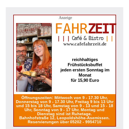
Anzeige
FAHR
ZEIT
| | |
Café & Bistro
| |
www.cafefahrzeit.de
reichhaltiges
Frühstücksbuffet
jeden ersten Sonntag im
Monat
für 15,90 Euro
Öffnungszeiten: Mittwoch von 9 - 17.30 Uhr,
Donnerstag von 9 - 17.30 Uhr, Freitag 9 bis 13 Uhr
und 15 bis 18 Uhr, Samstag von 9 - 13 und 15 - 18
Uhr, Sonntag von 9 - 17 Uhr. Montag und
Dienstag sind ist Ruhetage.
Bahnhofstraße 12, Leopoldshöhe-Asemissen.
Reservierungen über 05202 - 9954710