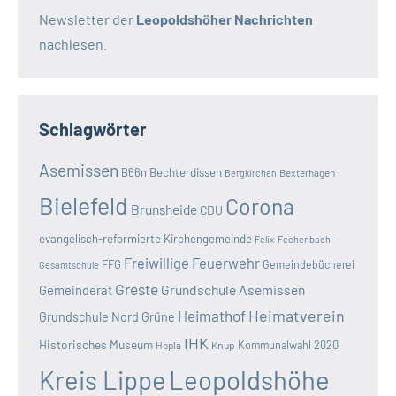
Newsletter der
Leopoldshöher Nachrichten
nachlesen.
Schlagwörter
Asemissen
B66n
Bechterdissen
Bexterhagen
Bergkirchen
Bielefeld
Corona
Brunsheide
CDU
evangelisch-reformierte Kirchengemeinde
Felix-Fechenbach-
Freiwillige Feuerwehr
FFG
Gemeindebücherei
Gesamtschule
Greste
Grundschule Asemissen
Gemeinderat
Heimatverein
Heimathof
Grundschule Nord
Grüne
IHK
Historisches Museum
Kommunalwahl 2020
Hopla
Knup
Kreis Lippe
Leopoldshöhe