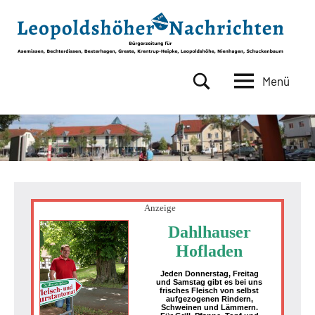
Zum
Inhalt
springen
Menü
Leopoldshöher
Bürgerzeitung
für
Nachrichten
Asemissen,
Bechterdissen,
Bexterhagen,
Greste,
Krentrup-
Heipke,
Anzeige
Leopoldshöhe,
Dahlhauser
Nienhagen,
Hofladen
Schuckenbaum
Jeden Donnerstag, Freitag
und Samstag gibt es bei uns
frisches Fleisch von selbst
aufgezogenen Rindern,
Schweinen und Lämmern.