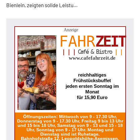
Bienlein, zeigten solide Leistu…
Anzeige
FAHR
ZEIT
| | |
Café & Bistro
| |
www.cafefahrzeit.de
reichhaltiges
Frühstücksbuffet
jeden ersten Sonntag im
Monat
für 15,90 Euro
Öffnungszeiten: Mittwoch von 9 - 17.30 Uhr,
Donnerstag von 9 - 17.30 Uhr, Freitag 9 bis 13 Uhr
und 15 bis 18 Uhr, Samstag von 9 - 13 und 15 - 18
Uhr, Sonntag von 9 - 17 Uhr. Montag und
Dienstag sind ist Ruhetage.
Bahnhofstraße 12, Leopoldshöhe-Asemissen.