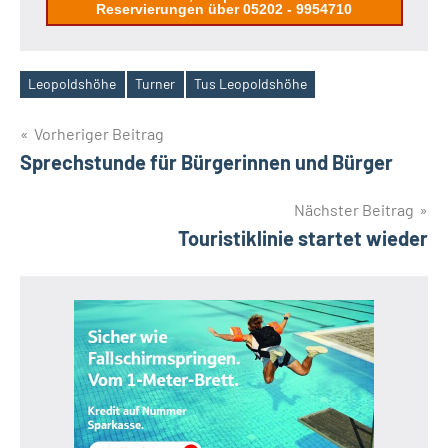
Reservierungen über 05202 - 9954710
Leopoldshöhe
Turner
Tus Leopoldshöhe
Schlagwörter
Beitragsnavigation
Vorheriger Beitrag
Sprechstunde für Bürgerinnen und Bürger
Nächster Beitrag
Touristiklinie startet wieder