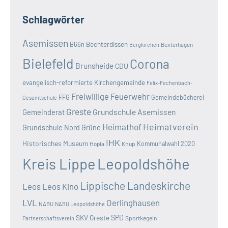
Schlagwörter
Asemissen
B66n
Bechterdissen
Bexterhagen
Bergkirchen
Bielefeld
Corona
Brunsheide
CDU
evangelisch-reformierte Kirchengemeinde
Felix-Fechenbach-
Freiwillige Feuerwehr
FFG
Gemeindebücherei
Gesamtschule
Greste
Grundschule Asemissen
Gemeinderat
Heimatverein
Heimathof
Grundschule Nord
Grüne
IHK
Historisches Museum
Kommunalwahl 2020
Hopla
Knup
Kreis Lippe
Leopoldshöhe
Lippische Landeskirche
Leos
Leos Kino
LVL
Oerlinghausen
NABU
NABU Leopoldshöhe
SKV Greste
SPD
Sportkegeln
Partnerschaftsverein