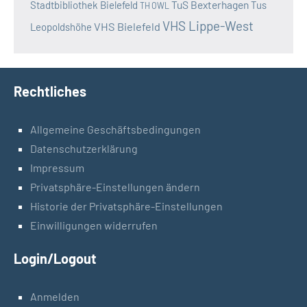
TuS Bexterhagen
Stadtbibliothek Bielefeld
Tus
TH OWL
VHS Lippe-West
VHS Bielefeld
Leopoldshöhe
Rechtliches
Allgemeine Geschäftsbedingungen
Datenschutzerklärung
Impressum
Privatsphäre-Einstellungen ändern
Historie der Privatsphäre-Einstellungen
Einwilligungen widerrufen
Login/Logout
Anmelden