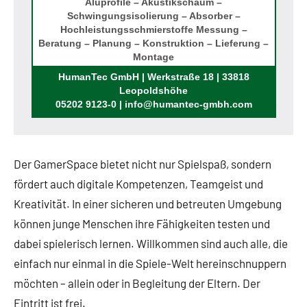
Aluprofile – Akustikschaum –
Schwingungsisolierung – Absorber –
Hochleistungsschmierstoffe Messung –
Beratung – Planung – Konstruktion – Lieferung –
Montage
Rufen Sie uns an!
HumanTec GmbH | Werkstraße 18 | 33818
Leopoldshöhe
05202 9123-0 | info@humantec-gmbh.com
Der GamerSpace bietet nicht nur Spielspaß, sondern
fördert auch digitale Kompetenzen, Teamgeist und
Kreativität. In einer sicheren und betreuten Umgebung
können junge Menschen ihre Fähigkeiten testen und
dabei spielerisch lernen. Willkommen sind auch alle, die
einfach nur einmal in die Spiele-Welt hereinschnuppern
möchten – allein oder in Begleitung der Eltern. Der
Eintritt ist frei.