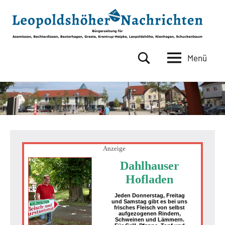
Zum
Inhalt
springen
Menü
Leopoldshöher
Bürgerzeitung
für
Nachrichten
Asemissen,
Bechterdissen,
Bexterhagen,
Greste,
Krentrup-
Heipke,
Anzeige
Leopoldshöhe,
Dahlhauser
Nienhagen,
Hofladen
Schuckenbaum
Jeden Donnerstag, Freitag
und Samstag gibt es bei uns
frisches Fleisch von selbst
aufgezogenen Rindern,
Schweinen und Lämmern.