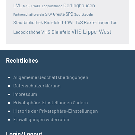
LVL
Oerlinghausen
NABU
NABU Leopoldshöhe
SKV Greste
SPD
Sportkegeln
Partnerschaftsverein
TuS Bexterhagen
Stadtbibliothek Bielefeld
Tus
TH OWL
VHS Lippe-West
VHS Bielefeld
Leopoldshöhe
Rechtliches
Allgemeine Geschäftsbedingungen
Datenschutzerklärung
Impressum
Privatsphäre-Einstellungen ändern
Historie der Privatsphäre-Einstellungen
Einwilligungen widerrufen
Login/Logout