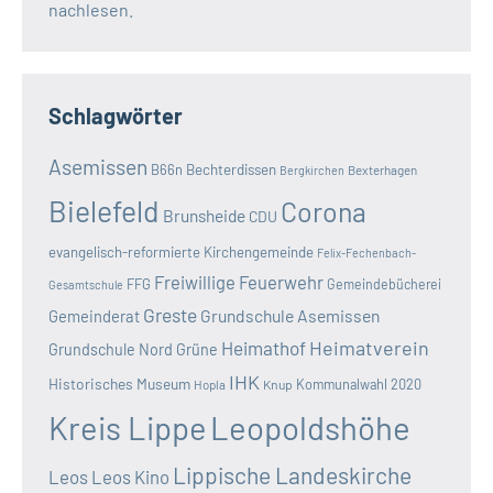
nachlesen.
Schlagwörter
Asemissen
B66n
Bechterdissen
Bexterhagen
Bergkirchen
Bielefeld
Corona
Brunsheide
CDU
evangelisch-reformierte Kirchengemeinde
Felix-Fechenbach-
Freiwillige Feuerwehr
FFG
Gemeindebücherei
Gesamtschule
Greste
Grundschule Asemissen
Gemeinderat
Heimatverein
Heimathof
Grundschule Nord
Grüne
IHK
Historisches Museum
Kommunalwahl 2020
Hopla
Knup
Kreis Lippe
Leopoldshöhe
Lippische Landeskirche
Leos
Leos Kino