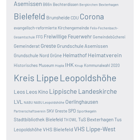
Asemissen
B66n
Bechterdissen
Bexterhagen
Bergkirchen
Bielefeld
Corona
Brunsheide
CDU
evangelisch-reformierte Kirchengemeinde
Felix-Fechenbach-
Freiwillige Feuerwehr
FFG
Gemeindebücherei
Gesamtschule
Greste
Grundschule Asemissen
Gemeinderat
Heimatverein
Heimathof
Grundschule Nord
Grüne
IHK
Historisches Museum
Kommunalwahl 2020
Hopla
Knup
Kreis Lippe
Leopoldshöhe
Lippische Landeskirche
Leos
Leos Kino
LVL
Oerlinghausen
NABU
NABU Leopoldshöhe
SKV Greste
SPD
Sportkegeln
Partnerschaftsverein
TuS Bexterhagen
Stadtbibliothek Bielefeld
Tus
TH OWL
VHS Lippe-West
VHS Bielefeld
Leopoldshöhe