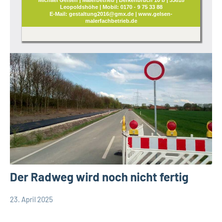
Leopoldshöhe | Mobil: 0170 - 9 75 33 88
E-Mail: gestaltung2016@gmx.de | www.gelsen-
malerfachbetrieb.de
Der Radweg wird noch nicht fertig
23. April 2025
Thomas
Leopoldshöhe
Dohna
Thema