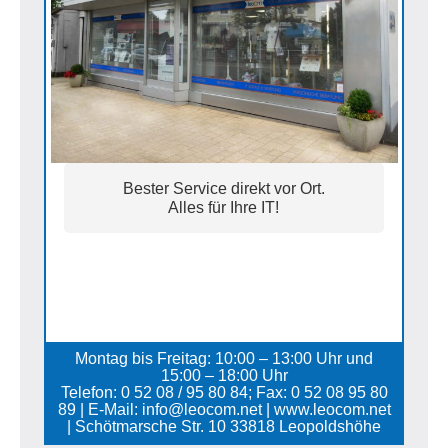
Bester Service direkt vor Ort.
Alles für Ihre IT!
Montag bis Freitag: 10:00 – 13:00 Uhr und
15:00 – 18:00 Uhr
Telefon: 0 52 08 / 95 80 84; Fax: 0 52 08 95 80
89 | E-Mail: info@leocom.net | www.leocom.net
| Schötmarsche Str. 10 33818 Leopoldshöhe