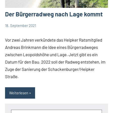
Der Bürgerradweg nach Lage kommt
18. September 2021
Thomas
Leopoldshöhe
Dohna
Politik
Vor zwei Jahren verkündete das Heipker Ratsmitglied
Themen
Andreas Brinkmann die Idee eines Bürgerradweges
zwischen Leopoldshöhe und Lage. Jetzt gibt es ein
Datum für den Bau. 2022 soll der Radweg entstehen, im
Zuge der Sanierung der Schackenburger/Heipker
Straße.
Weiterlesen