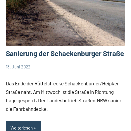
Sanierung der Schackenburger Straße
13. Juni 2022
Thomas
Leopoldshöhe
Dohna
Politik
Das Ende der Rüttelstrecke Schackenburger/Heipker
Themen
Straße naht. Am Mittwoch ist die Straße in Richtung
Lage gesperrt. Der Landesbetrieb Straßen.NRW saniert
die Fahrbahndecke.
Weiterlesen