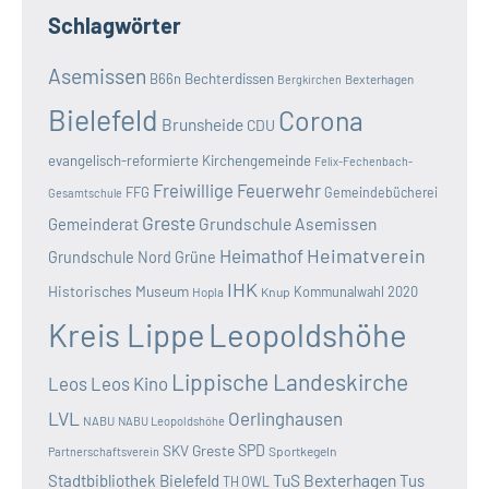
Schlagwörter
Asemissen
B66n
Bechterdissen
Bexterhagen
Bergkirchen
Bielefeld
Corona
Brunsheide
CDU
evangelisch-reformierte Kirchengemeinde
Felix-Fechenbach-
Freiwillige Feuerwehr
FFG
Gemeindebücherei
Gesamtschule
Greste
Grundschule Asemissen
Gemeinderat
Heimatverein
Heimathof
Grundschule Nord
Grüne
IHK
Historisches Museum
Kommunalwahl 2020
Hopla
Knup
Kreis Lippe
Leopoldshöhe
Lippische Landeskirche
Leos
Leos Kino
LVL
Oerlinghausen
NABU
NABU Leopoldshöhe
SKV Greste
SPD
Sportkegeln
Partnerschaftsverein
TuS Bexterhagen
Stadtbibliothek Bielefeld
Tus
TH OWL