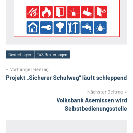
Bexterhagen
TuS Bexterhagen
Schlagwörter
Beitragsnavigation
Vorheriger Beitrag
Projekt „Sicherer Schulweg“ läuft schleppend
Nächster Beitrag
Volksbank Asemissen wird
Selbstbedienungsstelle