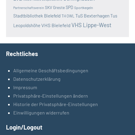
SKV Greste
SPD
Sportkegeln
Partnerschaftsverein
TuS Bexterhagen
Stadtbibliothek Bielefeld
Tus
TH OWL
VHS Lippe-West
VHS Bielefeld
Leopoldshöhe
Rechtliches
Allgemeine Geschäftsbedingungen
Datenschutzerklärung
Impressum
Privatsphäre-Einstellungen ändern
Historie der Privatsphäre-Einstellungen
Einwilligungen widerrufen
Login/Logout