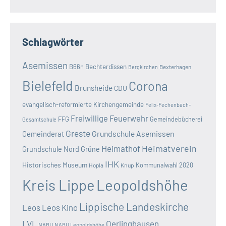
Schlagwörter
Asemissen
B66n
Bechterdissen
Bexterhagen
Bergkirchen
Bielefeld
Corona
Brunsheide
CDU
evangelisch-reformierte Kirchengemeinde
Felix-Fechenbach-
Freiwillige Feuerwehr
FFG
Gemeindebücherei
Gesamtschule
Greste
Grundschule Asemissen
Gemeinderat
Heimatverein
Heimathof
Grundschule Nord
Grüne
IHK
Historisches Museum
Kommunalwahl 2020
Hopla
Knup
Kreis Lippe
Leopoldshöhe
Lippische Landeskirche
Leos
Leos Kino
LVL
Oerlinghausen
NABU
NABU Leopoldshöhe