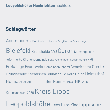
Leopoldshöher Nachrichten
nachlesen.
Schlagwörter
Asemissen
B66n
Bechterdissen
Bexterhagen
Bergkirchen
Bielefeld
Corona
Brunsheide
CDU
evangelisch-
reformierte Kirchengemeinde
FFG
Felix-Fechenbach-Gesamtschule
Greste
Freiwillige Feuerwehr
Gemeinderat
Gemeindebücherei
Heimathof
Grundschule Asemissen
Grundschule Nord
Grüne
Heimatverein
IHK
Historisches Museum
Hopla
Knup
Kreis Lippe
Kommunalwahl 2020
Leopoldshöhe
Lippische
Leos
Leos Kino