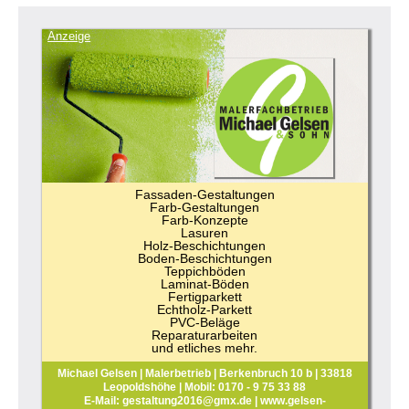
Anzeige
Fassaden-Gestaltungen
Farb-Gestaltungen
Farb-Konzepte
Lasuren
Holz-Beschichtungen
Boden-Beschichtungen
Teppichböden
Laminat-Böden
Fertigparkett
Echtholz-Parkett
PVC-Beläge
Reparaturarbeiten
und etliches mehr.
Michael Gelsen | Malerbetrieb | Berkenbruch 10 b | 33818
Leopoldshöhe | Mobil: 0170 - 9 75 33 88
E-Mail: gestaltung2016@gmx.de | www.gelsen-