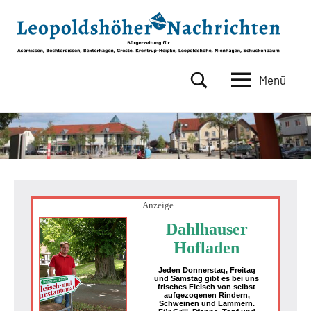
Zum
Inhalt
springen
Menü
Leopoldshöher
Bürgerzeitung
für
Nachrichten
Asemissen,
Bechterdissen,
Bexterhagen,
Greste,
Krentrup-
Heipke,
Anzeige
Leopoldshöhe,
Dahlhauser
Nienhagen,
Hofladen
Schuckenbaum
Jeden Donnerstag, Freitag
und Samstag gibt es bei uns
frisches Fleisch von selbst
aufgezogenen Rindern,
Schweinen und Lämmern.