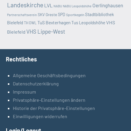
Landeskirche
LVL
Oerlinghausen
NABU
NABU Leopoldshöhe
Stadtbibliothek
SKV Greste
SPD
Sportkegeln
Partnerschaftsverein
TuS Bexterhagen
VHS
Bielefeld
Tus Leopoldshöhe
TH OWL
VHS Lippe-West
Bielefeld
Rechtliches
Allgemeine Geschäftsbedingungen
Datenschutzerklärung
Impressum
Privatsphäre-Einstellungen ändern
Historie der Privatsphäre-Einstellungen
Einwilligungen widerrufen
Login/Logout