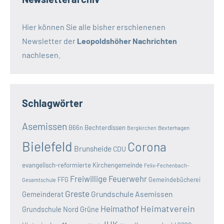
Hier können Sie alle bisher erschienenen
Newsletter der
Leopoldshöher Nachrichten
nachlesen.
Schlagwörter
Asemissen
B66n
Bechterdissen
Bexterhagen
Bergkirchen
Bielefeld
Corona
Brunsheide
CDU
evangelisch-reformierte Kirchengemeinde
Felix-Fechenbach-
Freiwillige Feuerwehr
FFG
Gemeindebücherei
Gesamtschule
Greste
Grundschule Asemissen
Gemeinderat
Heimatverein
Heimathof
Grundschule Nord
Grüne