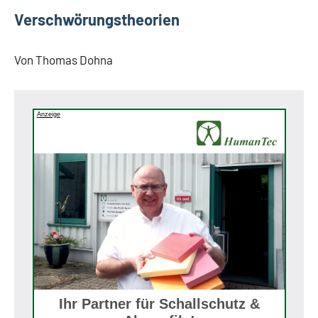
auf
Verschwörungstheorien
die
Höh'
Von Thomas Dohna
Debatte
Anzeige
Ihr Partner für Schallschutz &