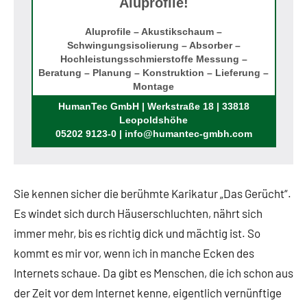
Aluprofile!
Aluprofile – Akustikschaum –
Schwingungsisolierung – Absorber –
Hochleistungsschmierstoffe Messung –
Beratung – Planung – Konstruktion – Lieferung –
Montage
Rufen Sie uns an!
HumanTec GmbH | Werkstraße 18 | 33818
Leopoldshöhe
05202 9123-0 | info@humantec-gmbh.com
Sie kennen sicher die berühmte Karikatur „Das Gerücht“.
Es windet sich durch Häuserschluchten, nährt sich
immer mehr, bis es richtig dick und mächtig ist. So
kommt es mir vor, wenn ich in manche Ecken des
Internets schaue. Da gibt es Menschen, die ich schon aus
der Zeit vor dem Internet kenne, eigentlich vernünftige