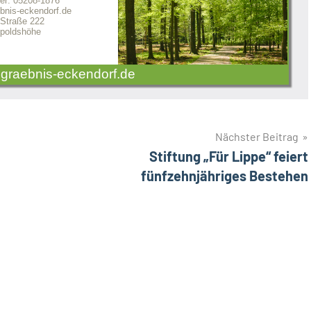
er: 05208-1876
nis-eckendorf.de
 Straße 222
poldshöhe
graebnis-eckendorf.de
Nächster Beitrag
Stiftung „Für Lippe“ feiert
fünfzehnjähriges Bestehen