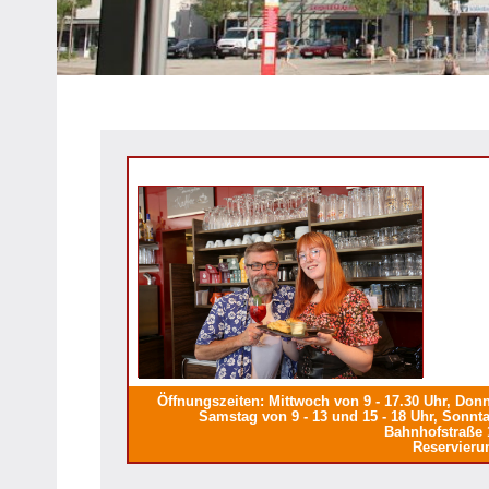
Heipke,
Leopoldshöhe,
Nienhagen,
Schuckenbaum
Öffnungszeiten: Mittwoch von 9 - 17.30 Uhr, Donne
Samstag von 9 - 13 und 15 - 18 Uhr, Sonnta
Bahnhofstraße 
Reservieru