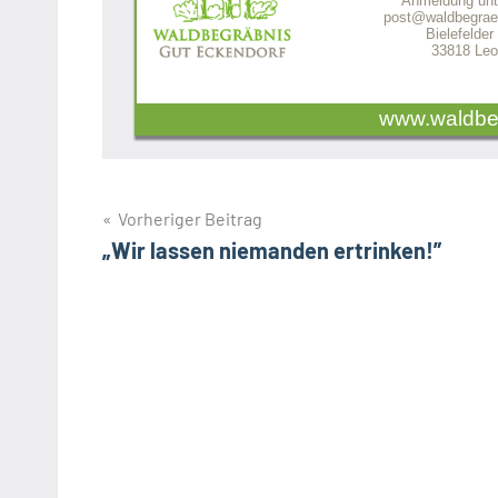
Anmeldung unt
post@waldbegraeb
Bielefelder
33818 Leo
www.waldbe
Beitragsnavigation
Vorheriger Beitrag
„Wir lassen niemanden ertrinken!”