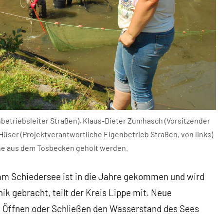
betriebsleiter Straßen), Klaus-Dieter Zumhasch (Vorsitzender
üser (Projektverantwortliche Eigenbetrieb Straßen, von links)
che aus dem Tosbecken geholt werden.
m Schiedersee ist in die Jahre gekommen und wird
ik gebracht, teilt der Kreis Lippe mit. Neue
 Öffnen oder Schließen den Wasserstand des Sees