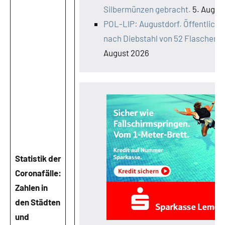
Silbermünzen gebracht.
5. Augus
POL-LIP: Augustdorf. Öffentlich
nach Diebstahl von 52 Flaschen 
August 2026
Statistik der
Coronafälle:
Zahlen in
den Städten
und