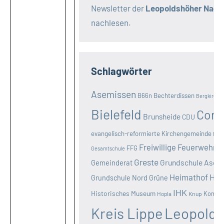
Newsletter der
Leopoldshöher Nachr
nachlesen.
Schlagwörter
Asemissen
B66n
Bechterdissen
Bergkirche
Bielefeld
Coro
Brunsheide
CDU
evangelisch-reformierte Kirchengemeinde
Feli
Freiwillige Feuerwehr
FFG
Ge
Gesamtschule
Greste
Grundschule Asem
Gemeinderat
Hei
Heimathof
Grundschule Nord
Grüne
IHK
Historisches Museum
Kommun
Hopla
Knup
Kreis Lippe
Leopold