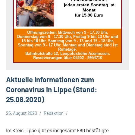
jeden ersten Sonntag im
Monat
für 15,90 Euro
Öffnungszeiten: Mittwoch von 9 - 17.30 Uhr,
Donnerstag von 9 - 17.30 Uhr, Freitag 9 bis 13 Uhr und
15 bis 18 Uhr, Samstag von 9 - 13 und 15 - 18 Uhr,
Sonntag von 9 - 17 Uhr. Montag und Dienstag sind ist
Ruhetage.
Bahnhofstraße 12, Leopoldshöhe-Asemissen.
Reservierungen über 05202 - 9954710
Aktuelle Informationen zum
Coronavirus in Lippe (Stand:
25.08.2020)
25. August 2020
Redaktion
Corona
Im Kreis Lippe gibt es insgesamt 880 bestätigte