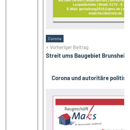
Michael Gelsen | Malerbetrieb | Berkenbruc
Leopoldshöhe | Mobil: 0170 - 9 75 
E-Mail: gestaltung2016@gmx.de | www
malerfachbetrieb.de
Corona
Schlagwörter
Beitragsnavigation
Vorheriger Beitrag
Streit ums Baugebiet Brunsheid
Nä
Corona und autoritäre politis