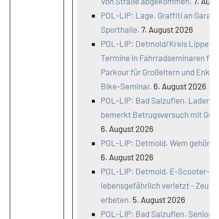
Von Straße abgekommen.
7. Aug
POL-LIP: Lage. Graffiti an Garag
Sporthalle.
7. August 2026
POL-LIP: Detmold/Kreis Lippe. Ko
Termine in Fahrradseminaren frei
Parkour für Großeltern und Enkel
Bike-Seminar.
6. August 2026
POL-LIP: Bad Salzuflen. Ladende
bemerkt Betrugsversuch mit Gut
6. August 2026
POL-LIP: Detmold. Wem gehört di
6. August 2026
POL-LIP: Detmold. E-Scooter-Fa
lebensgefährlich verletzt - Zeug
erbeten.
5. August 2026
POL-LIP: Bad Salzuflen. Senior 