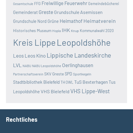
Freiwillige Feuerwehr
FFG
Gemeindebücherei
Gesamtschule
Greste
Grundschule Asemissen
Gemeinderat
Heimatverein
Heimathof
Grundschule Nord
Grüne
IHK
Historisches Museum
Kommunalwahl 2020
Hopla
Knup
Kreis Lippe
Leopoldshöhe
Lippische Landeskirche
Leos
Leos Kino
LVL
Oerlinghausen
NABU
NABU Leopoldshöhe
SKV Greste
SPD
Sportkegeln
Partnerschaftsverein
TuS Bexterhagen
Stadtbibliothek Bielefeld
Tus
TH OWL
VHS Lippe-West
VHS Bielefeld
Leopoldshöhe
Rechtliches