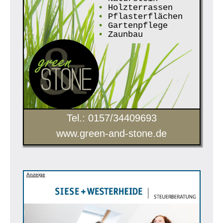
•
Holzterrassen
•
Pflasterflächen
•
Gartenpflege
•
Zaunbau
Tel.: 0157/34409693
www.green-and-stone.de
Anzeige