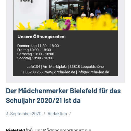
Unsere Öffnungszeiten:
Donnerstag 11:30 - 18:00
Freitag 10:00 - 18:00
Samstag 13:00 - 18:00
Sonntag 13:00 - 18:00
café104 | Am Marktplatz | 33818 Leopoldshöhe
T 05208 255 | www.kirche‑leo.de | info@kirche‑leo.de
Der Mädchenmerker Bielefeld für das
Schuljahr 2020/21 ist da
3. September 2020
Redaktion
Allgemeines
Stadt
Bielefeld
(bi). Der Mädchenmerker ist ein