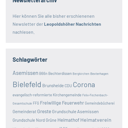
Newsletterarchiv
Hier können Sie alle bisher erschienenen
Newsletter der
Leopoldshöher Nachrichten
nachlesen.
Schlagwörter
Asemissen
B66n
Bechterdissen
Bexterhagen
Bergkirchen
Bielefeld
Corona
Brunsheide
CDU
evangelisch-reformierte Kirchengemeinde
Felix-Fechenbach-
Freiwillige Feuerwehr
FFG
Gemeindebücherei
Gesamtschule
Greste
Grundschule Asemissen
Gemeinderat
Heimatverein
Heimathof
Grundschule Nord
Grüne