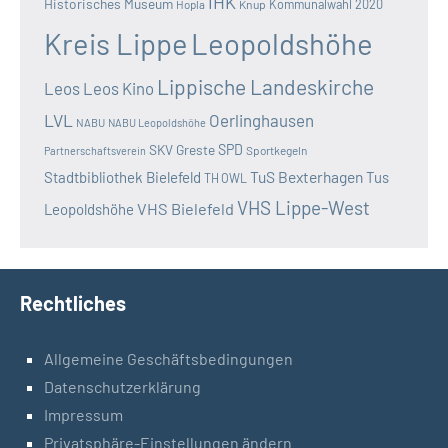
IHK
Historisches Museum
Kommunalwahl 2020
Hopla
Knup
Kreis Lippe
Leopoldshöhe
Lippische Landeskirche
Leos
Leos Kino
LVL
Oerlinghausen
NABU
NABU Leopoldshöhe
SKV Greste
SPD
Sportkegeln
Partnerschaftsverein
TuS Bexterhagen
Stadtbibliothek Bielefeld
Tus
TH OWL
VHS Lippe-West
VHS Bielefeld
Leopoldshöhe
Rechtliches
Allgemeine Geschäftsbedingungen
Datenschutzerklärung
Impressum
Privatsphäre-Einstellungen ändern