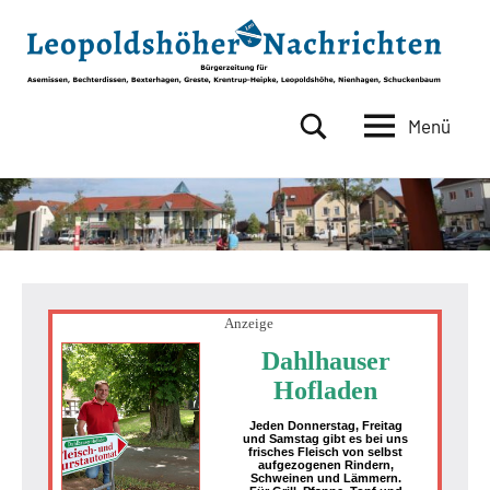
Zum
Inhalt
springen
Menü
Leopoldshöher
Bürgerzeitung
für
Nachrichten
Asemissen,
Bechterdissen,
Bexterhagen,
Greste,
Krentrup-
Heipke,
Anzeige
Leopoldshöhe,
Dahlhauser
Nienhagen,
Hofladen
Schuckenbaum
Jeden Donnerstag, Freitag
und Samstag gibt es bei uns
frisches Fleisch von selbst
aufgezogenen Rindern,
Schweinen und Lämmern.