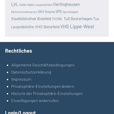
LVL
Oerlinghausen
NABU
NABU Leopoldshöhe
SKV Greste
SPD
Sportkegeln
Partnerschaftsverein
TuS Bexterhagen
Stadtbibliothek Bielefeld
Tus
TH OWL
VHS Lippe-West
VHS Bielefeld
Leopoldshöhe
Rechtliches
Allgemeine Geschäftsbedingungen
Datenschutzerklärung
Impressum
Privatsphäre-Einstellungen ändern
Historie der Privatsphäre-Einstellungen
Einwilligungen widerrufen
Login/Logout