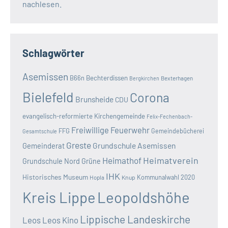
nachlesen.
Schlagwörter
Asemissen
B66n
Bechterdissen
Bexterhagen
Bergkirchen
Bielefeld
Corona
Brunsheide
CDU
evangelisch-reformierte Kirchengemeinde
Felix-Fechenbach-
Freiwillige Feuerwehr
FFG
Gemeindebücherei
Gesamtschule
Greste
Grundschule Asemissen
Gemeinderat
Heimatverein
Heimathof
Grundschule Nord
Grüne
IHK
Historisches Museum
Kommunalwahl 2020
Hopla
Knup
Kreis Lippe
Leopoldshöhe
Lippische Landeskirche
Leos
Leos Kino