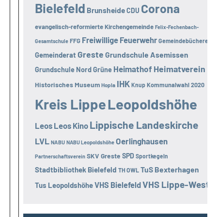
Bielefeld
Corona
Brunsheide
CDU
evangelisch-reformierte Kirchengemeinde
Felix-Fechenbach-
Freiwillige Feuerwehr
FFG
Gemeindebücherei
Gesamtschule
Greste
Grundschule Asemissen
Gemeinderat
Heimatverein
Heimathof
Grundschule Nord
Grüne
IHK
Historisches Museum
Kommunalwahl 2020
Hopla
Knup
Kreis Lippe
Leopoldshöhe
Lippische Landeskirche
Leos
Leos Kino
LVL
Oerlinghausen
NABU
NABU Leopoldshöhe
SKV Greste
SPD
Sportkegeln
Partnerschaftsverein
TuS Bexterhagen
Stadtbibliothek Bielefeld
TH OWL
VHS Lippe-West
VHS Bielefeld
Tus Leopoldshöhe